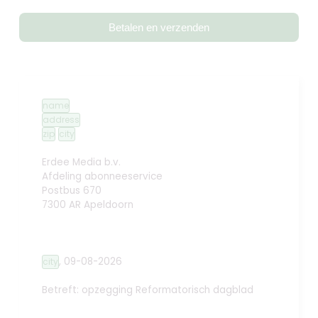
Betalen en verzenden
name
address
zip
city
Erdee Media b.v.
Afdeling abonneeservice
Postbus 670
7300 AR Apeldoorn
,
09-08-2026
city
Betreft: opzegging
Reformatorisch dagblad