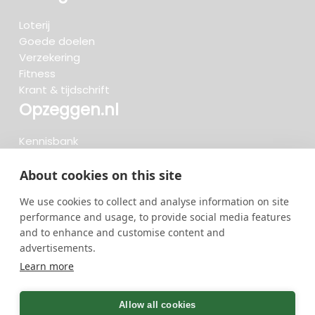
Loterij
Goede doelen
Verzekering
Fitness
Krant & tijdschrift
Opzeggen.nl
Kennisbank
FAQ
Beoordelingen
About cookies on this site
Blog
We use cookies to collect and analyse information on site
Meteen opzeggen
performance and usage, to provide social media features
and to enhance and customise content and
advertisements.
Zoeken..
Learn more
719 opzeggingen afgelopen 30 dagen - 3.666.347
group
Allow all cookies
opzeggingen in totaal