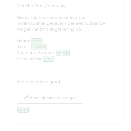
Geachte heer/mevrouw,
Hierbij zeg ik mijn abonnement met
onderstaande gegevens per eerstvolgende
mogelijkheid na dagtekening op.
Naam:
name
Adres:
address
Postcode + plaats:
zip
city
E-mailadres:
email
Met vriendelijke groet,
edit
Handtekening toevoegen
name