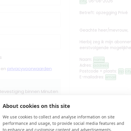
,
06-08-2026
city
Betreft: opzegging
Privé
Geachte heer/mevrouw,
Hierbij zeg ik mijn abon
eerstvolgende mogelijkhe
s
Naam:
name
Adres:
address
en
privacyvoorwaarden
Postcode + plaats:
zip
cit
E-mailadres:
email
 Bevestiging binnen Minuten
Met vriendelijke groet,
About cookies on this site
edit
Handtekening toev
We use cookies to collect and analyse information on site
Controleren
performance and usage, to provide social media features and
name
to enhance and customise content and advertisements.