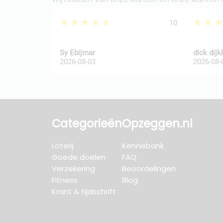
★★★★★
★★
10
Sy Ebijmar
dick dij
2026-08-03
2026-08-
Categorieën
Opzeggen.nl
Loterij
Kennisbank
Goede doelen
FAQ
Verzekering
Beoordelingen
Fitness
Blog
Krant & tijdschrift