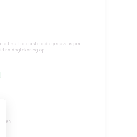
nement met onderstaande gegevens per
id na dagtekening op.
y
oegen