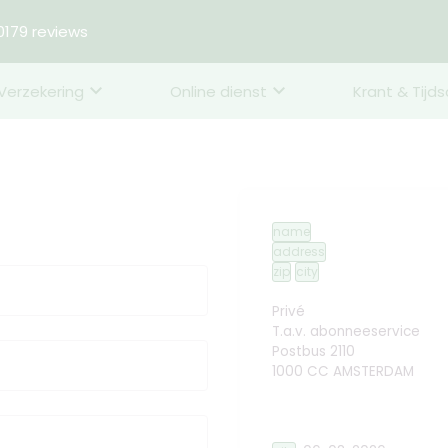
179 reviews
Verzekering
Online dienst
Krant & Tijds
name
address
zip
city
Privé
T.a.v. abonneeservice
Postbus 2110
1000 CC AMSTERDAM