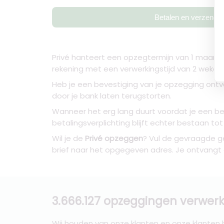
Betalen en verzende
Privé hanteert een opzegtermijn van 1 maand 
rekening met een verwerkingstijd van 2 weken.
Heb je een bevestiging van je opzegging ontv
door je bank laten terugstorten.
Wanneer het erg lang duurt voordat je een bev
betalingsverplichting blijft echter bestaan to
Wil je de
Privé opzeggen
? Vul de gevraagde g
brief naar het opgegeven adres. Je ontvangt
3.666.127 opzeggingen verwerk
Wij houden van onze klanten en onze klanten