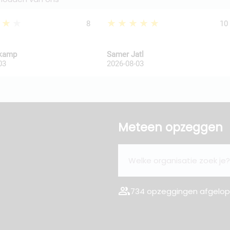
★★★
★★★★★
8
10
kkamp
Samer Jatl
03
2026-08-03
Meteen opzeggen
group
734 opzeggingen afgelope