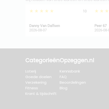
★★★★★
★★
10
Danny Van Dalfsen
Peer 67
2026-08-07
2026-08-
Categorieën
Opzeggen.nl
Loterij
Kennisbank
Goede doelen
FAQ
Verzekering
Beoordelingen
Fitness
Blog
Krant & tijdschrift