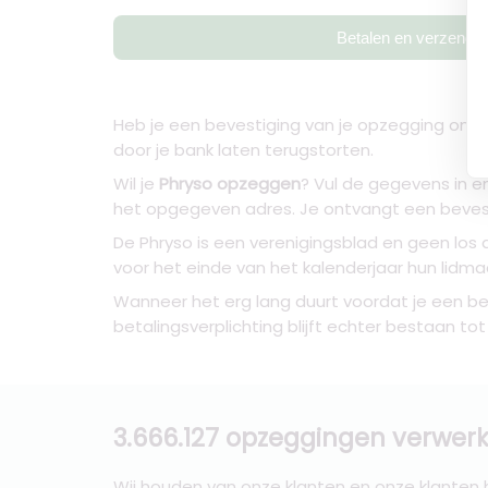
Betalen en verzende
Heb je een bevestiging van je opzegging ontv
door je bank laten terugstorten.
Wil je
Phryso opzeggen
? Vul de gegevens in e
het opgegeven adres. Je ontvangt een beves
De Phryso is een verenigingsblad en geen lo
voor het einde van het kalenderjaar hun lidma
Wanneer het erg lang duurt voordat je een be
betalingsverplichting blijft echter bestaan to
3.666.127 opzeggingen verwerk
Wij houden van onze klanten en onze klanten