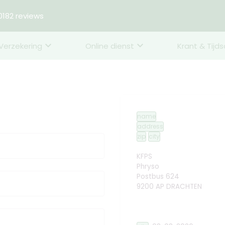
182 reviews
Verzekering
Online dienst
Krant & Tijds
name
address
zip
city
KFPS
Phryso
Postbus 624
9200 AP DRACHTEN