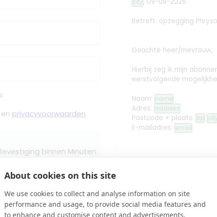
,
08-08-2026
city
Betreft: opzegging
Phrys
Geachte heer/mevrouw,
Hierbij zeg ik mijn abon
eerstvolgende mogelijkhe
s
Naam:
name
Adres:
address
en
privacyvoorwaarden
Postcode + plaats:
zip
cit
E-mailadres:
email
 Bevestiging binnen Minuten
Met vriendelijke groet,
About cookies on this site
edit
Handtekening toev
We use cookies to collect and analyse information on site
Controleren
performance and usage, to provide social media features and
name
to enhance and customise content and advertisements.