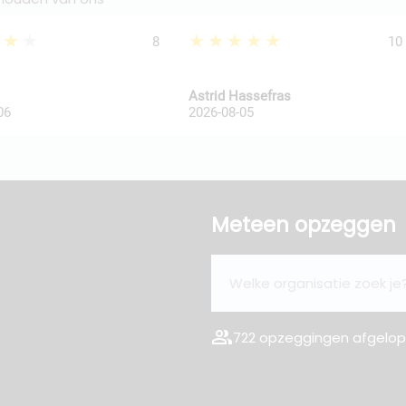
★★★
★★★★★
8
10
Astrid Hassefras
06
2026-08-05
Meteen opzeggen
group
722 opzeggingen afgelope