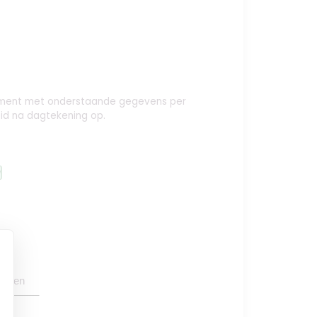
o
nement met onderstaande gegevens per
id na dagtekening op.
y
oegen