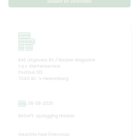
Betalen en verzenden
name
address
zip
city
RAS Uitgevers BV / Naober Magazine
t.a.v. klantenservice
Postbus 133
7040 AC 's-Heerenberg
,
08-08-2026
city
Betreft: opzegging
Naober
Geachte heer/mevrouw,