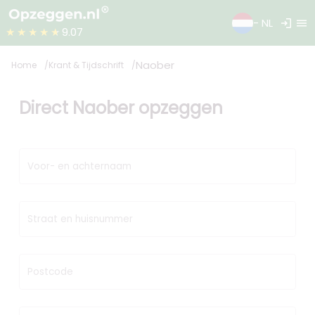
login
menu
- NL
★★★★★
9.07
Naober
Home
Krant & Tijdschrift
Direct Naober opzeggen
Voor- en achternaam
Straat en huisnummer
Postcode