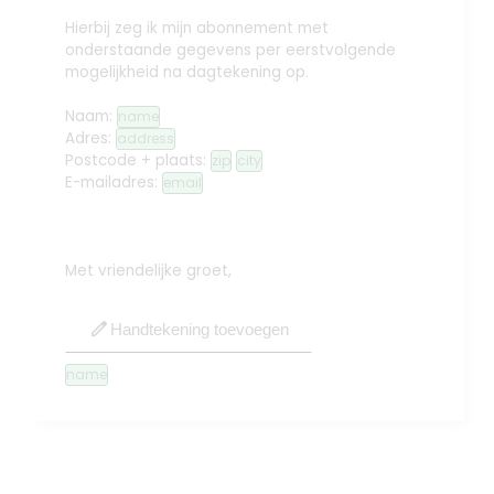
Hierbij zeg ik mijn abonnement met
onderstaande gegevens per eerstvolgende
mogelijkheid na dagtekening op.
Naam:
name
Adres:
address
Postcode + plaats:
zip
city
E-mailadres:
email
Met vriendelijke groet,
edit
Handtekening toevoegen
name