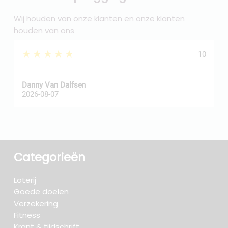
Wij houden van onze klanten en onze klanten
houden van ons
★★★★★
10
Danny Van Dalfsen
P
2026-08-07
2
Categorieën
Loterij
Goede doelen
Verzekering
Fitness
Krant & tijdschrift