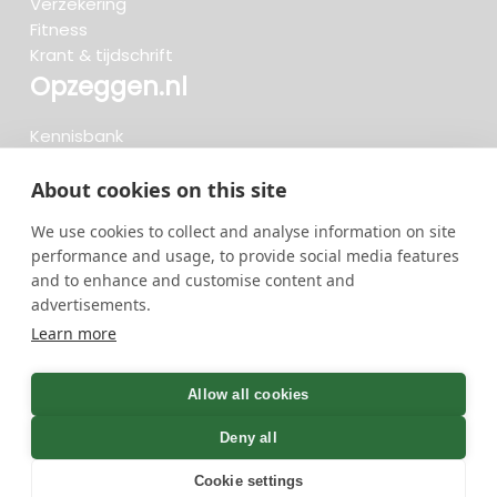
Verzekering
Fitness
Krant & tijdschrift
Opzeggen.nl
Kennisbank
FAQ
Beoordelingen
About cookies on this site
Blog
We use cookies to collect and analyse information on site
Meteen opzeggen
performance and usage, to provide social media features
and to enhance and customise content and
advertisements.
Zoeken..
Learn more
736 opzeggingen afgelopen 30 dagen - 3.666.127
group
Allow all cookies
opzeggingen in totaal
Deny all
Cookie settings
GreenOnline BV Gebruiksvoorwaarden