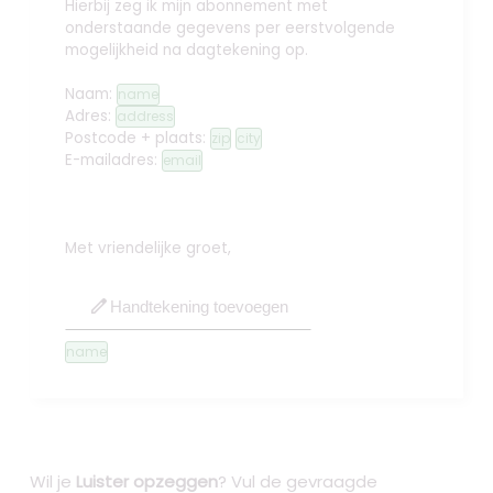
Hierbij zeg ik mijn abonnement met
onderstaande gegevens per eerstvolgende
mogelijkheid na dagtekening op.
Naam:
name
Adres:
address
Postcode + plaats:
zip
city
E-mailadres:
email
Met vriendelijke groet,
edit
Handtekening toevoegen
name
Wil je
Luister opzeggen
? Vul de gevraagde