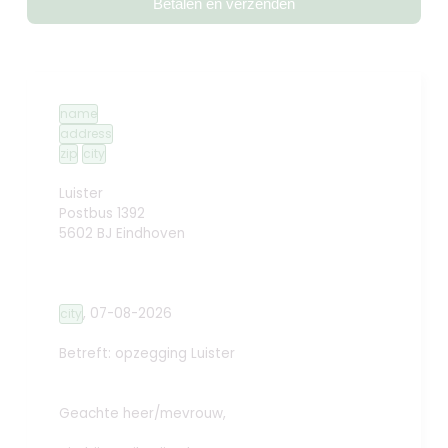
Betalen en verzenden
name
address
zip
city
Luister
Postbus 1392
5602 BJ Eindhoven
,
07-08-2026
city
Betreft: opzegging
Luister
Geachte heer/mevrouw,