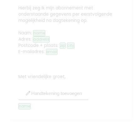
Hierbij zeg ik mijn abonnement met
onderstaande gegevens per eerstvolgende
mogelijkheid na dagtekening op.
Naam:
name
Adres:
address
Postcode + plaats:
zip
city
E-mailadres:
email
Met vriendelijke groet,
edit
Handtekening toevoegen
name