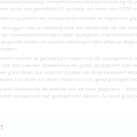
consumenten lastig om rechtstreeks bij organisaties op te z
view score van gemiddeld 9.1 op basis van meer dan 9.000 rev
anden en proberen we consumenten breder te helpen om grip t
d opzeggen. Hou er rekening mee dat sprake kan zijn van ee
e zijn overeenkomsten bijna altijd opzegbaar, met maximaa
un je goede doelen en autoverzekeringen bijna altijd op da
 volgen!
istreert voordat je gebruik kunt maken van de opzegservice. 
dat dan ook niet. Download je de gratis opzegbrief? Dan ver
ee gaan doen, dus waarom zouden we deze bewaren? Maak 
n. Dat doen we alleen maar voor het geval jij vragen heb
erd. Gedurende de periode dat we jouw gegevens - uiteraar
en al helemaal niet gedeeld met derden. Zo weet jij dat j
t