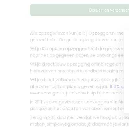
Betalen en verzende
Alle opzegbrieven kun je bij Opzeggen.nl mete
gereed hebt. De gratis opzegbrieven kun je ze
Wil je
Kampioen opzeggen
? Vul de gegevens 
naar het opgegeven adres. Je ontvangt een 
Wil je direct jouw opzegging online regelen? 
hierover van ons een verzendbevestiging met da
Wil je direct zekerheid over jouw opzegging? 
afleveren bij Kampioen, geven wij jou
100% op
eveneens gratis juridische hulp bij het realiser
In 2011 zijn we gestart met opzeggen.nl in N
aangezien het afsluiten van abonnementen on
Terug in 2011 dachten we dat we hooguit 5 ja
maken, simpelweg omdat je daarmee je klanten