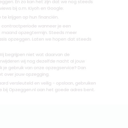
eggen. En zo kan het zijn dat we nog steeds
iews bij o.m. Kiyoh en Google.
e krijgen op hun financiën.
n contractperiode wanneer je een
l 1 maand opzegtermijn. Steeds meer
gbasis opzeggen. Laten we hopen dat steeds
Wij begrijpen niet wat daarvan de
wijderen wij nog dezelfde nacht al jouw
je gebruik van onze opzegservice? Dan
t over jouw opzegging.
d versleuteld en veilig - opslaan, gebruiken
e bij Opzeggen.nl aan het goede adres bent.