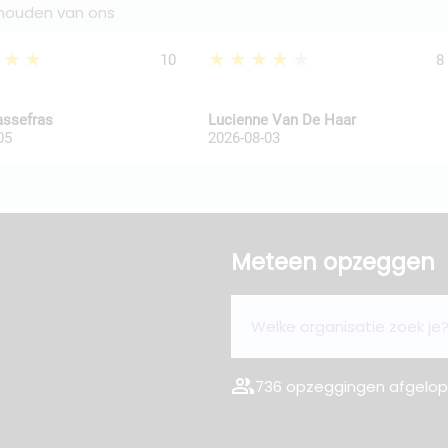
 houden van ons
★★★
★★★★★
10
8
assefras
Lucienne Van De Haar
05
2026-08-03
Meteen opzeggen
group
736 opzeggingen afgelope