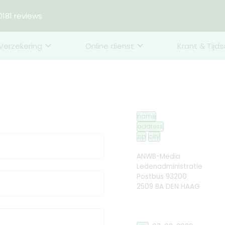
181 reviews
Verzekering
Online dienst
Krant & Tijds
name
address
zip
city
ANWB-Media
Ledenadministratie
Postbus 93200
2509 BA DEN HAAG