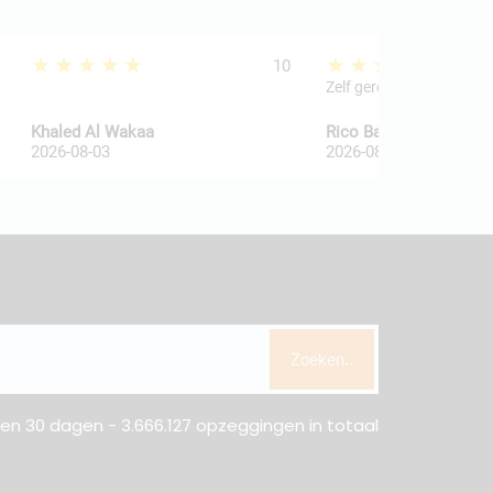
★★★★★
★★★★★
10
Zelf geregeld
Khaled Al Wakaa
Rico Ballegooij van
2026-08-03
2026-08-03
Zoeken..
n 30 dagen - 3.666.127 opzeggingen in totaal