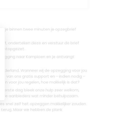
oor je binnen twee minuten je opzegbrief
ief, onderteken deze en verstuur de brief
dt stopgezet.
zegging naar Kampioen
en je ontvangt
n Nederland. Wanneer wij de opzegging voor jou
ngt van ons gratis support en - indien nodig -
ggen voor jou regelen, hoe makkelijk is dat?
e eerste dag bleek onze hulp zeer welkom,
ijn de aanbieders wat minder behulpzaam.
es snel zelf het opzeggen makkelijker zouden
e terug. Maar we hebben de plank