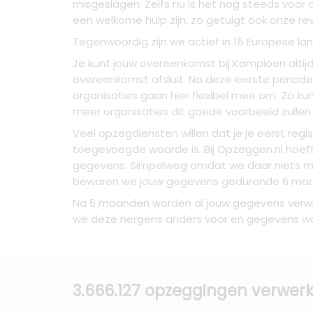
misgeslagen. Zelfs nu is het nog steeds voor 
een welkome hulp zijn, zo getuigt ook onze re
Tegenwoordig zijn we actief in 15 Europese l
Je kunt jouw overeenkomst bij Kampioen altij
overeenkomst afsluit. Na deze eerste period
organisaties gaan hier flexibel mee om. Zo k
meer organisaties dit goede voorbeeld zullen
Veel opzegdiensten willen dat je je eerst reg
toegevoegde waarde is. Bij Opzeggen.nl hoeft 
gegevens. Simpelweg omdat we daar niets m
bewaren we jouw gegevens gedurende 6 maande
Na 6 maanden worden al jouw gegevens verwijd
we deze nergens anders voor en gegevens word
3.666.127 opzeggingen verwerk