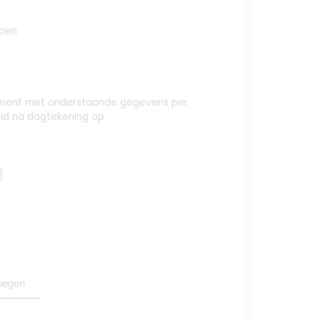
oen
nement met onderstaande gegevens per
id na dagtekening op.
y
oegen