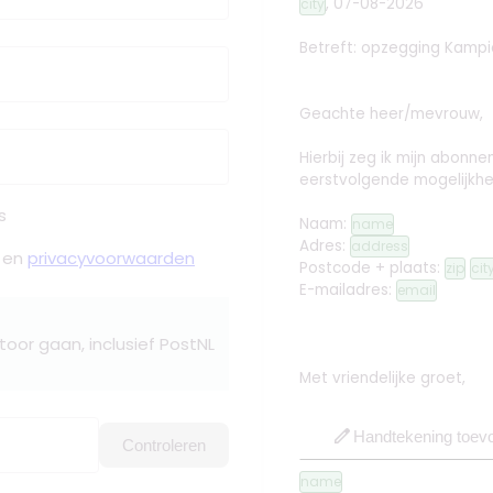
,
07-08-2026
city
Betreft: opzegging
Kampi
Geachte heer/mevrouw,
Hierbij zeg ik mijn abon
eerstvolgende mogelijkhe
s
Naam:
name
Adres:
address
en
privacyvoorwaarden
Postcode + plaats:
zip
cit
E-mailadres:
email
toor gaan, inclusief PostNL
Met vriendelijke groet,
edit
Handtekening toev
Controleren
name