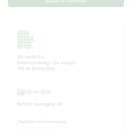
Betalen en verzenden
name
address
zip
city
JFK Media B.V.
Paasheuvelweg 1 (6e etage)
1105 BE Amsterdam
,
08-08-2026
city
Betreft: opzegging
JFK
Geachte heer/mevrouw,