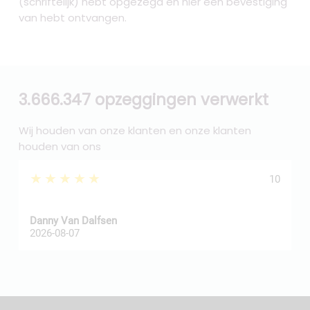
(schriftelijk) hebt opgezegd en hier een bevestiging
van hebt ontvangen.
3.666.347 opzeggingen verwerkt
Wij houden van onze klanten en onze klanten
houden van ons
★★★★★
10
Danny Van Dalfsen
P
2026-08-07
2