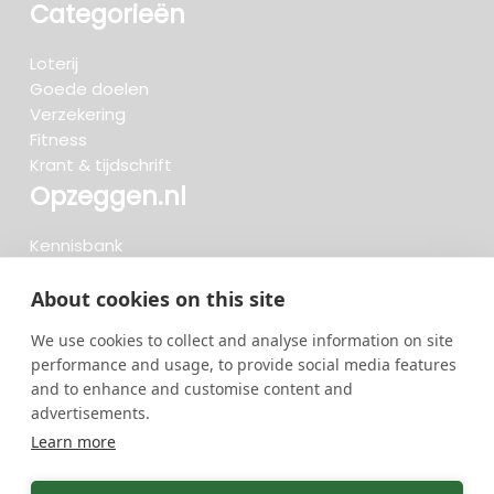
Categorieën
Loterij
Goede doelen
Verzekering
Fitness
Krant & tijdschrift
Opzeggen.nl
Kennisbank
FAQ
Beoordelingen
About cookies on this site
Blog
We use cookies to collect and analyse information on site
Meteen opzeggen
performance and usage, to provide social media features
and to enhance and customise content and
advertisements.
Zoeken..
Learn more
722 opzeggingen afgelopen 30 dagen - 3.666.127