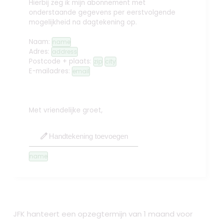
Hierbij zeg ik mijn abonnement met
onderstaande gegevens per eerstvolgende
mogelijkheid na dagtekening op.
Naam:
name
Adres:
address
Postcode + plaats:
zip
city
E-mailadres:
email
Met vriendelijke groet,
edit
Handtekening toevoegen
name
JFK hanteert een opzegtermijn van 1 maand voor