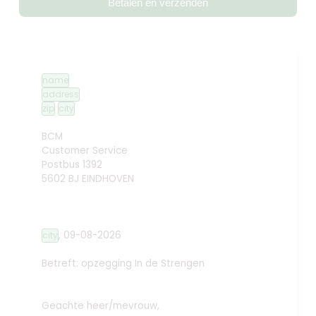
Betalen en verzenden
name
address
zip
city
BCM
Customer Service
Postbus 1392
5602 BJ EINDHOVEN
,
09-08-2026
city
Betreft: opzegging
In de Strengen
Geachte heer/mevrouw,