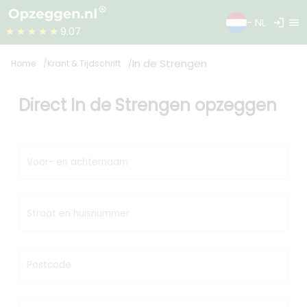
login
menu
- NL
★★★★★
9.07
In de Strengen
Home
Krant & Tijdschrift
Direct In de Strengen opzeggen
Voor- en achternaam
Straat en huisnummer
Postcode