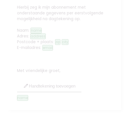
Hierbij zeg ik mijn abonnement met
onderstaande gegevens per eerstvolgende
mogelijkheid na dagtekening op.
Naam:
name
Adres:
address
Postcode + plaats:
zip
city
E-mailadres:
email
Met vriendelijke groet,
edit
Handtekening toevoegen
name