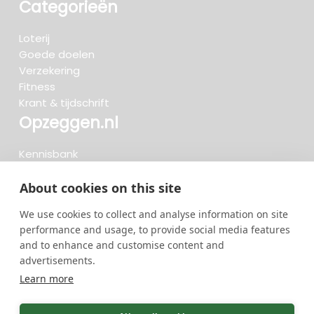
Categorieën
Loterij
Goede doelen
Verzekering
Fitness
Krant & tijdschrift
Opzeggen.nl
Kennisbank
FAQ
Beoordelingen
About cookies on this site
Blog
We use cookies to collect and analyse information on site
Meteen opzeggen
performance and usage, to provide social media features
and to enhance and customise content and
advertisements.
Zoeken..
Learn more
719 opzeggingen afgelopen 30 dagen - 3.666.347