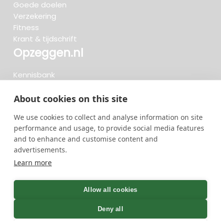
Goede doelen
Verzekering
Fitness
Krant & tijdschrift
Opzeggen.nl
Kennisbank
FAQ
Beoordelingen
About cookies on this site
Blog
We use cookies to collect and analyse information on site
Meteen opzeggen
performance and usage, to provide social media features
and to enhance and customise content and
advertisements.
Zoeken..
Learn more
719 opzeggingen afgelopen 30 dagen - 3.666.347
group
Allow all cookies
opzeggingen in totaal
Deny all