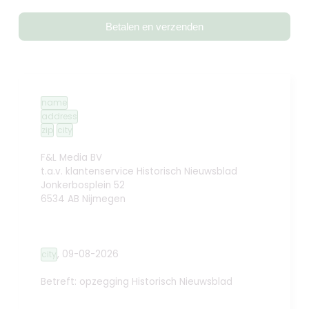
Betalen en verzenden
name
address
zip
city
F&L Media BV
t.a.v. klantenservice Historisch Nieuwsblad
Jonkerbosplein 52
6534 AB Nijmegen
,
09-08-2026
city
Betreft: opzegging
Historisch Nieuwsblad