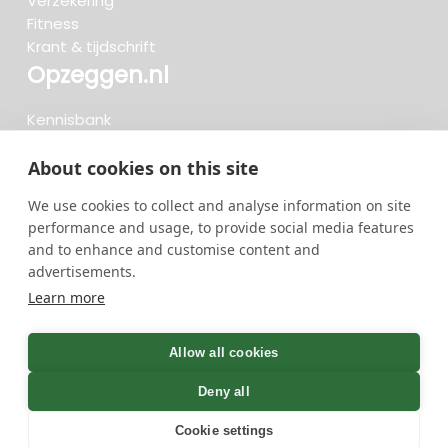
Verzekering
Fitness
Krant & tijdschrift
Opzeggen.nl
Kennisbank
FAQ
Beoordelingen
About cookies on this site
Blog
We use cookies to collect and analyse information on site
Meteen opzeggen
performance and usage, to provide social media features
and to enhance and customise content and
advertisements.
Zoeken..
Learn more
736 opzeggingen afgelopen 30 dagen - 3.666.127
group
Allow all cookies
opzeggingen in totaal
Deny all
Cookie settings
GreenOnline BV Gebruiksvoorwaarden