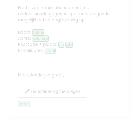
Hierbij zeg ik mijn abonnement met
onderstaande gegevens per eerstvolgende
mogelijkheid na dagtekening op.
Naam:
name
Adres:
address
Postcode + plaats:
zip
city
E-mailadres:
email
Met vriendelijke groet,
edit
Handtekening toevoegen
name