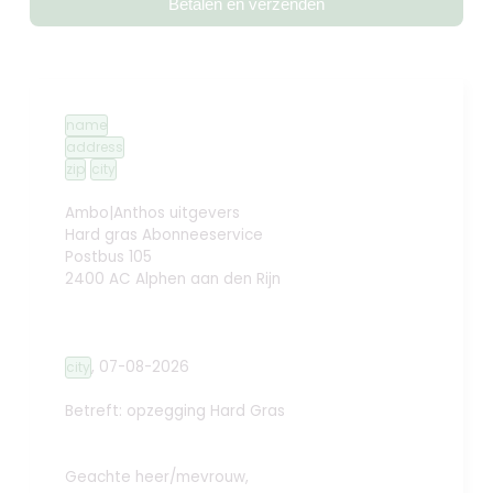
Betalen en verzenden
name
address
zip
city
Ambo|Anthos uitgevers
Hard gras Abonneeservice
Postbus 105
2400 AC Alphen aan den Rijn
,
07-08-2026
city
Betreft: opzegging
Hard Gras
Geachte heer/mevrouw,