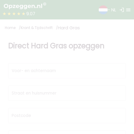
login
menu
- NL
★★★★★
9.07
Hard Gras
Home
Krant & Tijdschrift
Direct Hard Gras opzeggen
Voor- en achternaam
Straat en huisnummer
Postcode