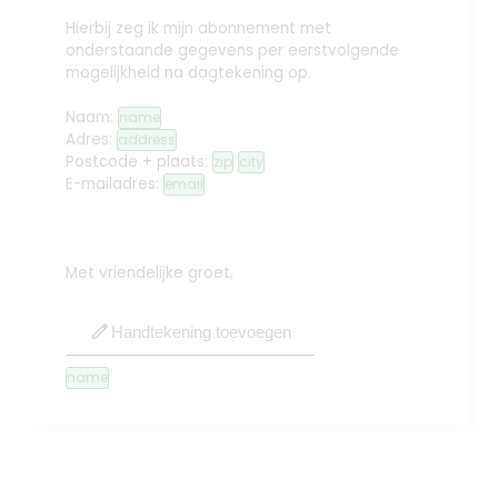
Hierbij zeg ik mijn abonnement met
onderstaande gegevens per eerstvolgende
mogelijkheid na dagtekening op.
Naam:
name
Adres:
address
Postcode + plaats:
zip
city
E-mailadres:
email
Met vriendelijke groet,
edit
Handtekening toevoegen
name