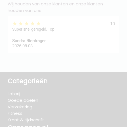
Wij houden van onze klanten en onze klanten
houden van ons
★★★★★
10
Super snel geregeld, Top
Sandra Bierdrager
f
2026-08-08
2
Categorieën
Loterij
Goede doelen
Verzekering
Fitness
Krant & tijdschrift