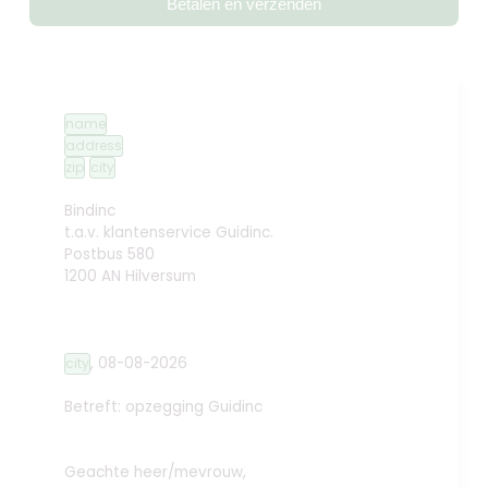
Betalen en verzenden
name
address
zip
city
Bindinc
t.a.v. klantenservice Guidinc.
Postbus 580
1200 AN Hilversum
,
08-08-2026
city
Betreft: opzegging
Guidinc
Geachte heer/mevrouw,