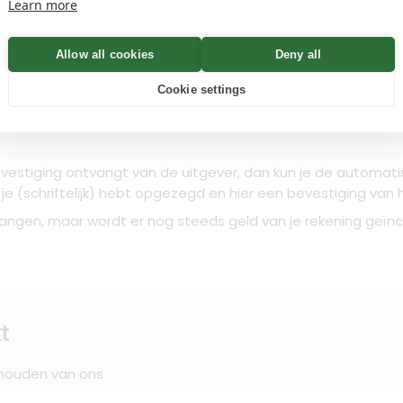
Learn more
n
Allow all cookies
Deny all
Cookie settings
ns in en de brief wordt automatisch aangepast. Download 
t binnen 3 weken een bevestiging van de Consumentenbon
vestiging ontvangt van de uitgever, dan kun je de automatis
t je (schriftelijk) hebt opgezegd en hier een bevestiging va
angen, maar wordt er nog steeds geld van je rekening geïnca
t
 houden van ons