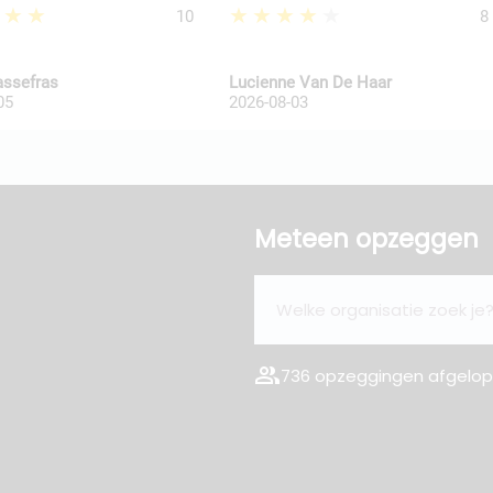
★★★
★★★★★
10
8
assefras
Lucienne Van De Haar
05
2026-08-03
Meteen opzeggen
group
736 opzeggingen afgelope