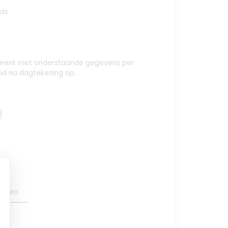
ids
nement met onderstaande gegevens per
id na dagtekening op.
y
oegen