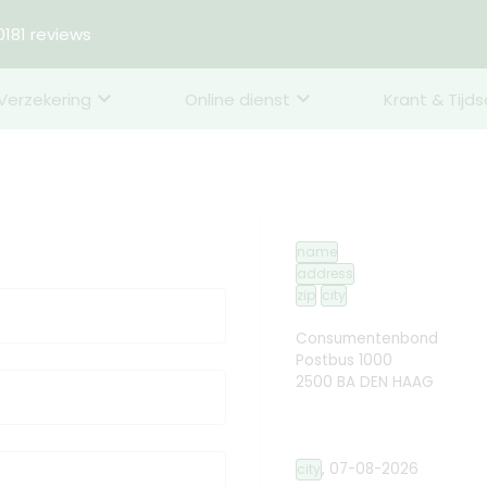
181 reviews
Verzekering
Online dienst
Krant & Tijds
name
address
zip
city
Consumentenbond
Postbus 1000
2500 BA DEN HAAG
,
07-08-2026
city