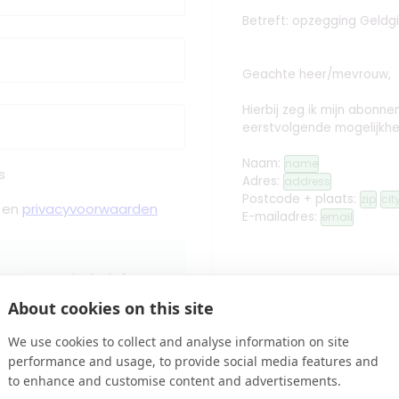
Betreft: opzegging
Geldg
Geachte heer/mevrouw,
Hierbij zeg ik mijn abon
eerstvolgende mogelijkhe
Naam:
name
s
Adres:
address
Postcode + plaats:
zip
cit
en
privacyvoorwaarden
E-mailadres:
email
toor gaan, inclusief PostNL
Met vriendelijke groet,
About cookies on this site
edit
Handtekening toev
We use cookies to collect and analyse information on site
performance and usage, to provide social media features and
Controleren
name
to enhance and customise content and advertisements.