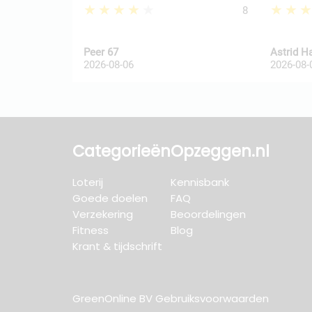
★★★★★
★★
8
Peer 67
Astrid H
2026-08-06
2026-08-
Categorieën
Opzeggen.nl
Loterij
Kennisbank
Goede doelen
FAQ
Verzekering
Beoordelingen
Fitness
Blog
Krant & tijdschrift
GreenOnline BV Gebruiksvoorwaarden