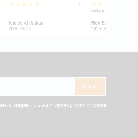
★★★★★
★★★★★
10
Zelf geregeld
Khaled Al Wakaa
Rico Ballegooij van
2026-08-03
2026-08-03
Zoeken..
n 30 dagen - 3.666.127 opzeggingen in totaal