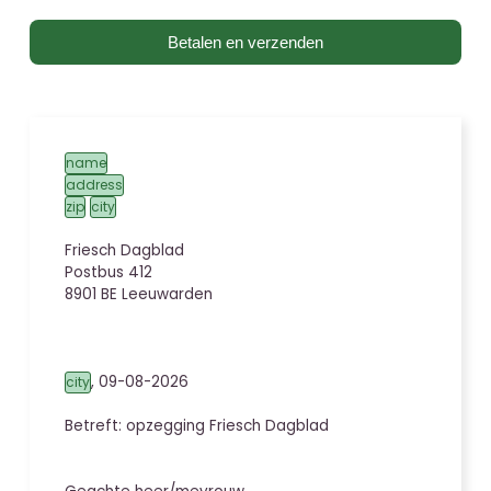
Betalen en verzenden
name
address
zip
city
Friesch Dagblad
Postbus 412
8901 BE Leeuwarden
,
09-08-2026
city
Betreft: opzegging
Friesch Dagblad