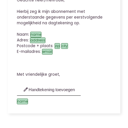
Geachte heer/mevrouw,
Hierbij zeg ik mijn abonnement met
onderstaande gegevens per eerstvolgende
mogelijkheid na dagtekening op.
Naam:
name
Adres:
address
Postcode + plaats:
zip
city
E-mailadres:
email
Met vriendelijke groet,
edit
Handtekening toevoegen
name