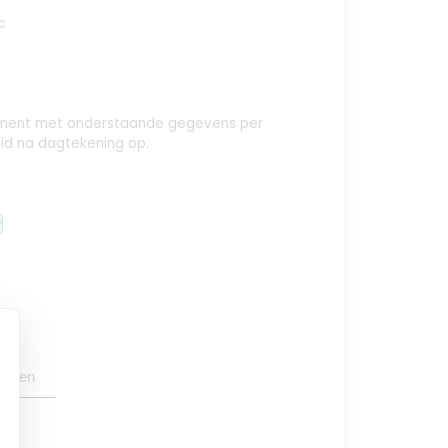
c
nement met onderstaande gegevens per
id na dagtekening op.
y
oegen