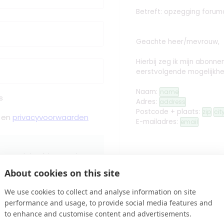
Betreft: opzegging
forum
Geachte heer/mevrouw,
Hierbij zeg ik mijn abon
eerstvolgende mogelijkhe
Naam:
name
s
Adres:
address
Postcode + plaats:
zip
cit
en
privacyvoorwaarden
E-mailadres:
email
 Bevestiging binnen Minuten
Met vriendelijke groet,
About cookies on this site
edit
Handtekening toev
We use cookies to collect and analyse information on site
performance and usage, to provide social media features and
Controleren
name
to enhance and customise content and advertisements.