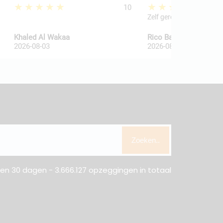
★★★★★
★★★★★
10
Zelf geregeld
Khaled Al Wakaa
Rico Ballegooij van
2026-08-03
2026-08-03
Zoeken..
n 30 dagen - 3.666.127 opzeggingen in totaal