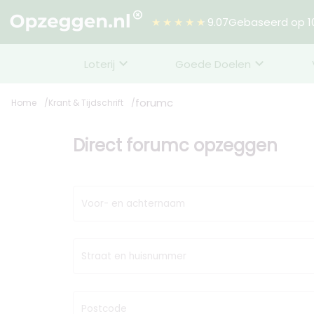
★★★★★
9.07
Gebaseerd op 10
Loterij
Goede Doelen
forumc
Home
Krant & Tijdschrift
Direct forumc opzeggen
Voor- en achternaam
Straat en huisnummer
Postcode