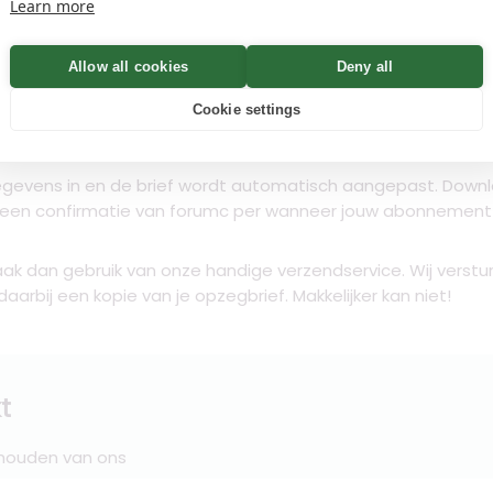
Learn more
n
Allow all cookies
Deny all
Cookie settings
t gratis downloaden. Je hoeft je niet eens te registeren, zo
lf versturen. Zo eenvoudig werkt Opzeggen.nl.
gevens in en de brief wordt automatisch aangepast. Downlo
t een confirmatie van forumc per wanneer jouw abonnement
ak dan gebruik van onze handige verzendservice. Wij verstu
rbij een kopie van je opzegbrief. Makkelijker kan niet!
t
 houden van ons