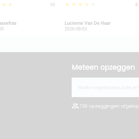
★★★
★★★★★
10
8
assefras
Lucienne Van De Haar
05
2026-08-03
Meteen opzeggen
group
736 opzeggingen afgelope