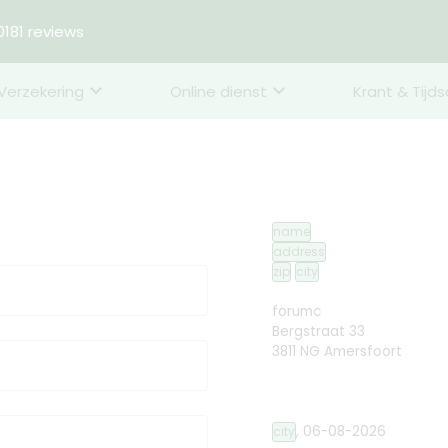
181 reviews
Verzekering
Online dienst
Krant & Tijds
name
address
zip
city
forumc
Bergstraat 33
3811 NG Amersfoort
,
06-08-2026
city