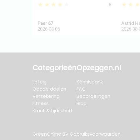
★★★★★
★★
8
Peer 67
Astrid H
2026-08-06
2026-08-
Categorieën
Opzeggen.nl
Loterij
Kennisbank
Goede doelen
FAQ
Verzekering
Beoordelingen
Fitness
Blog
Krant & tijdschrift
GreenOnline BV Gebruiksvoorwaarden