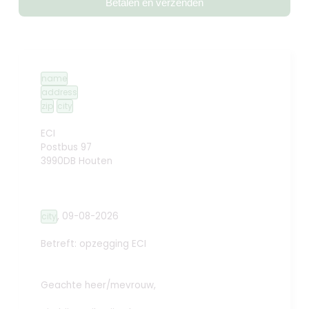
Betalen en verzenden
name
address
zip
city
ECI
Postbus 97
3990DB Houten
,
09-08-2026
city
Betreft: opzegging
ECI
Geachte heer/mevrouw,