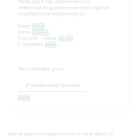
Hierbij zeg ik mijn abonnement met
onderstaande gegevens per eerstvolgende
mogelijkheid na dagtekening op.
Naam:
name
Adres:
address
Postcode + plaats:
zip
city
E-mailadres:
email
Met vriendelijke groet,
edit
Handtekening toevoegen
name
Heb je geen postzegel in huis of wil je direct je