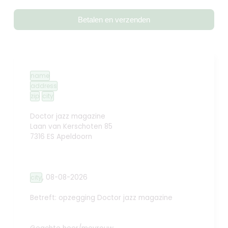
Betalen en verzenden
name
address
zip
city
Doctor jazz magazine
Laan van Kerschoten 85
7316 ES Apeldoorn
,
08-08-2026
city
Betreft: opzegging
Doctor jazz magazine