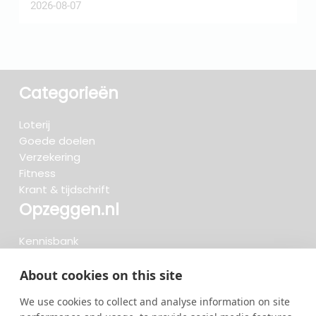
2026-08-07
2
Categorieën
Loterij
Goede doelen
Verzekering
Fitness
Krant & tijdschrift
Opzeggen.nl
Kennisbank
FAQ
Beoordelingen
About cookies on this site
Blog
We use cookies to collect and analyse information on site
Meteen opzeggen