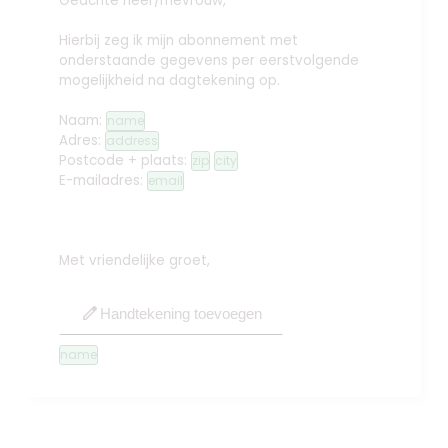
Geachte heer/mevrouw,
Hierbij zeg ik mijn abonnement met
onderstaande gegevens per eerstvolgende
mogelijkheid na dagtekening op.
Naam:
name
Adres:
address
Postcode + plaats:
zip
city
E-mailadres:
email
Met vriendelijke groet,
edit
Handtekening toevoegen
name