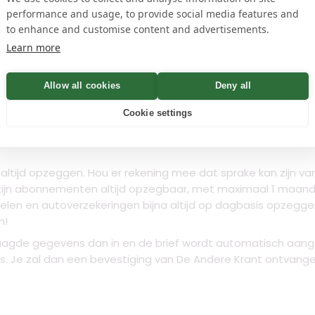
performance and usage, to provide social media features and
n
to enhance and customise content and advertisements.
Learn more
ct gratis downloaden. Je hoeft je niet te registeren, waardo
Allow all cookies
Deny all
egbrief kun je zelf versturen. Zo eenvoudig werkt {{domian}
Cookie settings
van abonnementen. We willen natuurlijk graag jouw opzegbri
. Je kunt ook alle benodigde informatie vinden om De Andere 
altijd opzeggen. Hou er rekening mee dat sprake kan zijn v
zijn abonnementen altijd opzegbaar, met maximaal 1 maand
oelen en autoverzekeringen bijna altijd op dagbasis opzeg
n!
vraagde gegevens dan in en de brief wordt automatisch aan
es. Je zal dan een bevestiging van De Andere Krant ontva