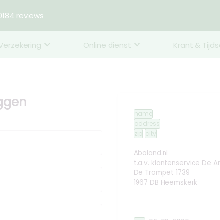
184 reviews
Verzekering
Online dienst
Krant & Tijds
eggen
name
address
zip
city
Aboland.nl
t.a.v. klantenservice De 
De Trompet 1739
1967 DB Heemskerk