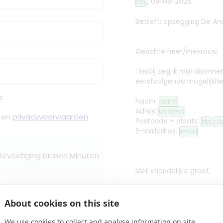
,
09-08-2026
city
Betreft: opzegging
De An
Geachte heer/mevrouw,
Hierbij zeg ik mijn abon
eerstvolgende mogelijkhe
s
Naam:
name
Adres:
address
en
privacyvoorwaarden
Postcode + plaats:
zip
cit
E-mailadres:
email
 Bevestiging binnen Minuten
Met vriendelijke groet,
edit
Handtekening toev
About cookies on this site
Controleren
name
We use cookies to collect and analyse information on site