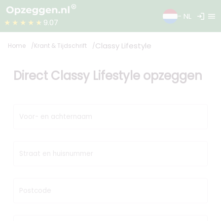
login
menu
- NL
★★★★★
9.07
Classy Lifestyle
Home
Krant & Tijdschrift
Direct Classy Lifestyle opzeggen
Voor- en achternaam
Straat en huisnummer
Postcode