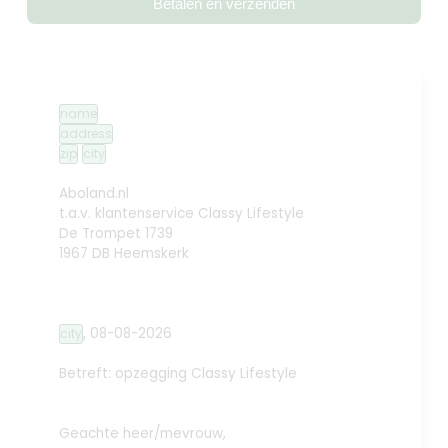
Betalen en verzenden
name
address
zip
city
Aboland.nl
t.a.v. klantenservice Classy Lifestyle
De Trompet 1739
1967 DB Heemskerk
,
08-08-2026
city
Betreft: opzegging
Classy Lifestyle
Geachte heer/mevrouw,