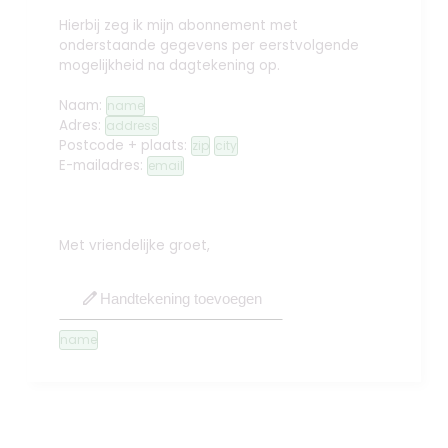
Hierbij zeg ik mijn abonnement met
onderstaande gegevens per eerstvolgende
mogelijkheid na dagtekening op.
Naam:
name
Adres:
address
Postcode + plaats:
zip
city
E-mailadres:
email
Met vriendelijke groet,
edit
Handtekening toevoegen
name