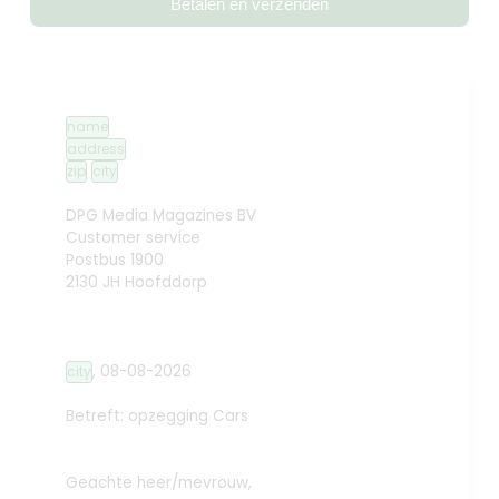
Betalen en verzenden
name
address
zip
city
DPG Media Magazines BV
Customer service
Postbus 1900
2130 JH Hoofddorp
,
08-08-2026
city
Betreft: opzegging
Cars
Geachte heer/mevrouw,