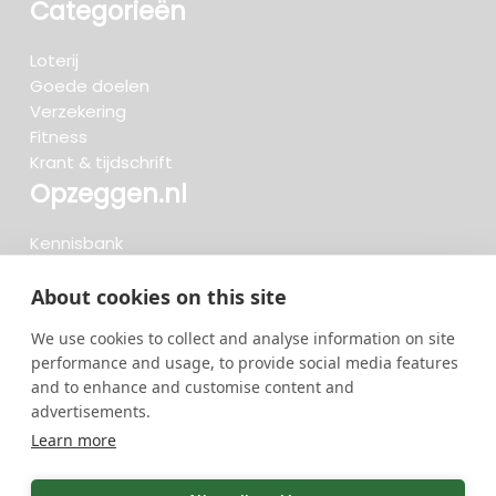
Categorieën
Loterij
Goede doelen
Verzekering
Fitness
Krant & tijdschrift
Opzeggen.nl
Kennisbank
FAQ
Beoordelingen
About cookies on this site
Blog
We use cookies to collect and analyse information on site
Meteen opzeggen
performance and usage, to provide social media features
and to enhance and customise content and
advertisements.
Zoeken..
Learn more
722 opzeggingen afgelopen 30 dagen - 3.666.127