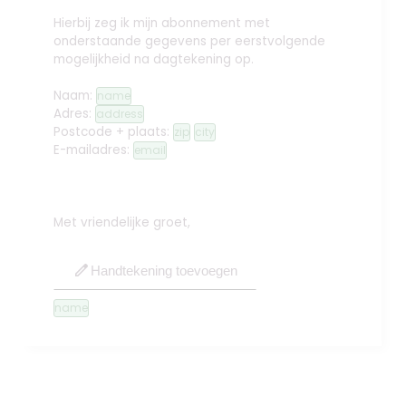
Hierbij zeg ik mijn abonnement met
onderstaande gegevens per eerstvolgende
mogelijkheid na dagtekening op.
Naam:
name
Adres:
address
Postcode + plaats:
zip
city
E-mailadres:
email
Met vriendelijke groet,
edit
Handtekening toevoegen
name