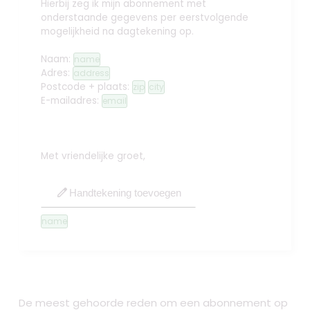
Hierbij zeg ik mijn abonnement met
onderstaande gegevens per eerstvolgende
mogelijkheid na dagtekening op.
Naam:
name
Adres:
address
Postcode + plaats:
zip
city
E-mailadres:
email
Met vriendelijke groet,
edit
Handtekening toevoegen
name
De meest gehoorde reden om een abonnement op