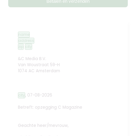
Betalen en verzenden
name
address
zip
city
&C Media B.V.
Van Woustraat 59-H
1074 AC Amsterdam
,
07-08-2026
city
Betreft: opzegging
C Magazine
Geachte heer/mevrouw,