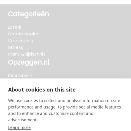
Categorieën
Loterij
Goede doelen
Verzekering
Fitness
Krant & tijdschrift
Opzeggen.nl
Kennisbank
FAQ
Beoordelingen
About cookies on this site
Blog
We use cookies to collect and analyse information on site
Meteen opzeggen
performance and usage, to provide social media features
and to enhance and customise content and
advertisements.
Zoeken..
Learn more