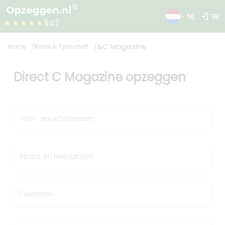
login
menu
- NL
★★★★★
9.07
&C Magazine
Home
Krant & Tijdschrift
Direct C Magazine opzeggen
Voor- en achternaam
Straat en huisnummer
Postcode