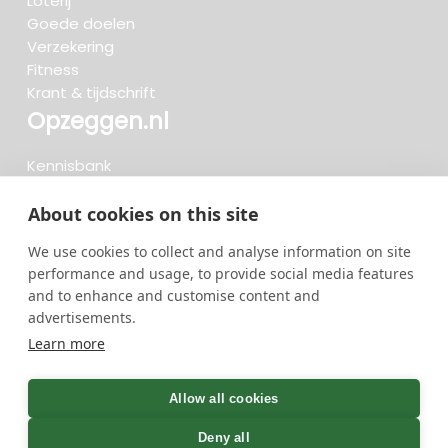
Loterij
Goede doelen
Verzekering
Fitness
Krant & tijdschrift
Opzeggen.nl
Kennisbank
FAQ
Beoordelingen
About cookies on this site
Blog
We use cookies to collect and analyse information on site
Meteen opzeggen
performance and usage, to provide social media features
and to enhance and customise content and
advertisements.
Zoeken..
Learn more
734 opzeggingen afgelopen 30 dagen - 3.666.127
group
Allow all cookies
opzeggingen in totaal
Deny all