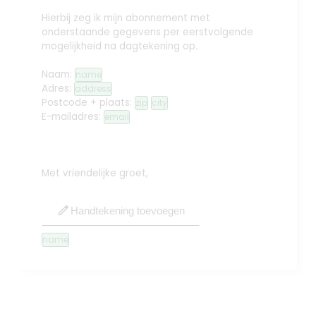
Hierbij zeg ik mijn abonnement met
onderstaande gegevens per eerstvolgende
mogelijkheid na dagtekening op.
Naam:
name
Adres:
address
Postcode + plaats:
zip
city
E-mailadres:
email
Met vriendelijke groet,
edit
Handtekening toevoegen
name