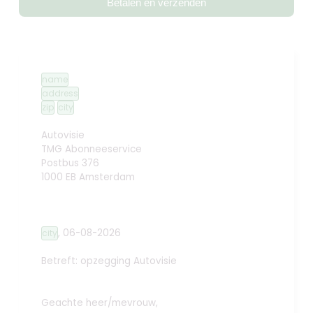
Betalen en verzenden
name
address
zip
city
Autovisie
TMG Abonneeservice
Postbus 376
1000 EB Amsterdam
,
06-08-2026
city
Betreft: opzegging
Autovisie
Geachte heer/mevrouw,