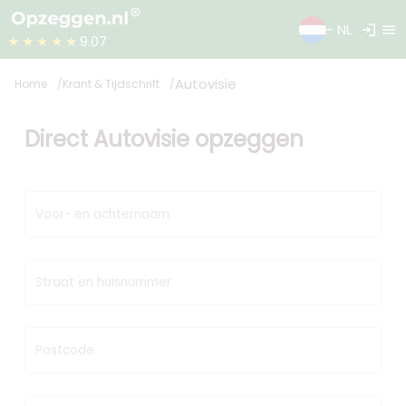
login
menu
- NL
★★★★★
9.07
Autovisie
Home
Krant & Tijdschrift
Direct Autovisie opzeggen
Voor- en achternaam
Straat en huisnummer
Postcode