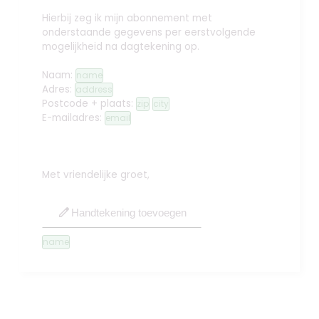
Hierbij zeg ik mijn abonnement met
onderstaande gegevens per eerstvolgende
mogelijkheid na dagtekening op.
Naam:
name
Adres:
address
Postcode + plaats:
zip
city
E-mailadres:
email
Met vriendelijke groet,
edit
Handtekening toevoegen
name