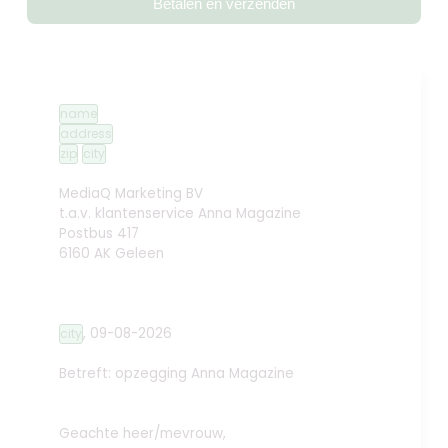
Betalen en verzenden
name
address
zip
city
MediaQ Marketing BV
t.a.v. klantenservice Anna Magazine
Postbus 417
6160 AK Geleen
,
09-08-2026
city
Betreft: opzegging
Anna Magazine
Geachte heer/mevrouw,