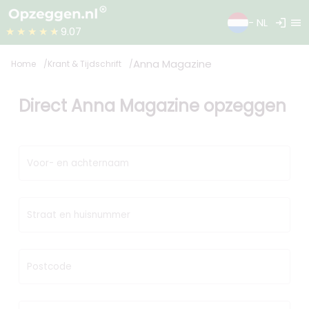
login
menu
- NL
★★★★★
9.07
Anna Magazine
Home
Krant & Tijdschrift
Direct Anna Magazine opzeggen
Voor- en achternaam
Straat en huisnummer
Postcode