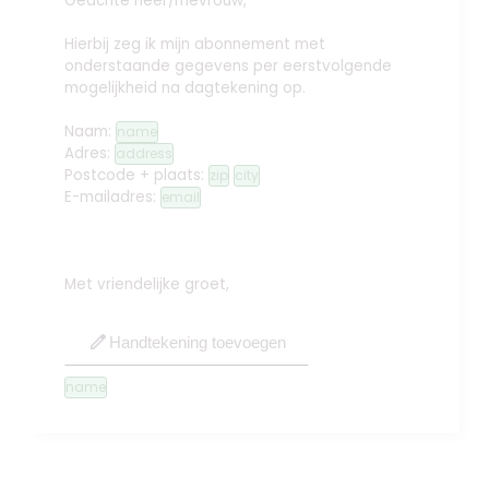
Geachte heer/mevrouw,
Hierbij zeg ik mijn abonnement met
onderstaande gegevens per eerstvolgende
mogelijkheid na dagtekening op.
Naam:
name
Adres:
address
Postcode + plaats:
zip
city
E-mailadres:
email
Met vriendelijke groet,
edit
Handtekening toevoegen
name