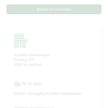
Betalen en verzenden
name
address
zip
city
Actuele Onderwerpen
Postbus 375
8200 AJ Lelystad
,
08-08-2026
city
Betreft: opzegging
Actuele Onderwerpen