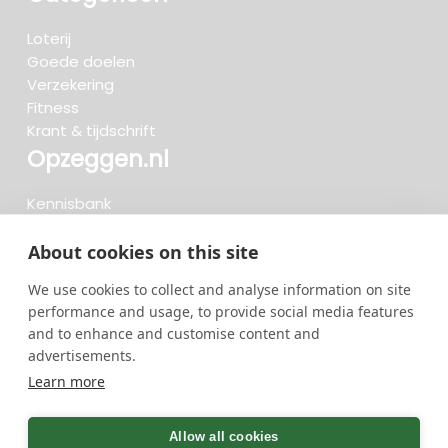
Loterij
Goede doelen
Verzekering
Fitness
Krant & tijdschrift
Opzeggen.nl
Kennisbank
FAQ
Beoordelingen
About cookies on this site
Blog
We use cookies to collect and analyse information on site
Meteen opzeggen
performance and usage, to provide social media features
and to enhance and customise content and
advertisements.
Zoeken..
Learn more
722 opzeggingen afgelopen 30 dagen - 3.666.127
group
Allow all cookies
opzeggingen in totaal