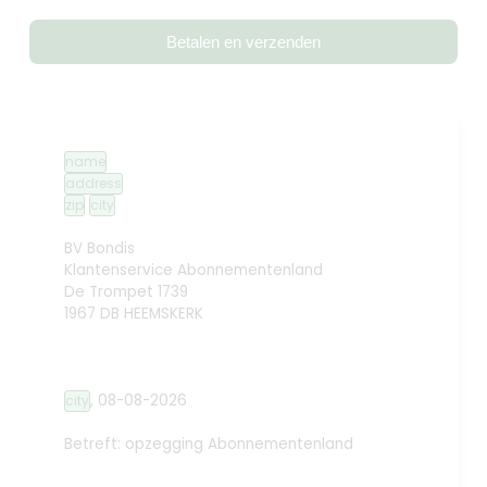
Betalen en verzenden
name
address
zip
city
BV Bondis
Klantenservice Abonnementenland
De Trompet 1739
1967 DB HEEMSKERK
,
08-08-2026
city
Betreft: opzegging
Abonnementenland