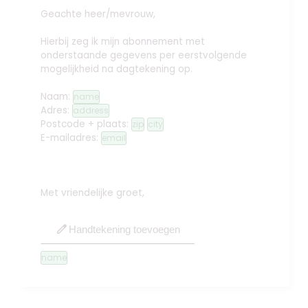
Geachte heer/mevrouw,
Hierbij zeg ik mijn abonnement met
onderstaande gegevens per eerstvolgende
mogelijkheid na dagtekening op.
Naam:
name
Adres:
address
Postcode + plaats:
zip
city
E-mailadres:
email
Met vriendelijke groet,
edit
Handtekening toevoegen
name