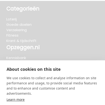
Categorieën
Loterij
Goede doelen
Verzekering
Fitness
Krant & tijdschrift
Opzeggen.nl
Kennisbank
FAQ
Beoordelingen
About cookies on this site
Blog
We use cookies to collect and analyse information on site
Meteen opzeggen
performance and usage, to provide social media features
and to enhance and customise content and
advertisements.
Zoeken..
Learn more