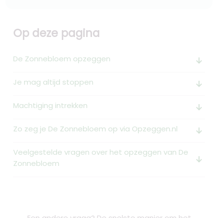
Op deze pagina
De Zonnebloem opzeggen
arrow_downward_alt
Je mag altijd stoppen
arrow_downward_alt
Machtiging intrekken
arrow_downward_alt
Zo zeg je De Zonnebloem op via Opzeggen.nl
arrow_downward_alt
Veelgestelde vragen over het opzeggen van De
arrow_downward_alt
Zonnebloem
Een andere vraag? De snelste manier om het