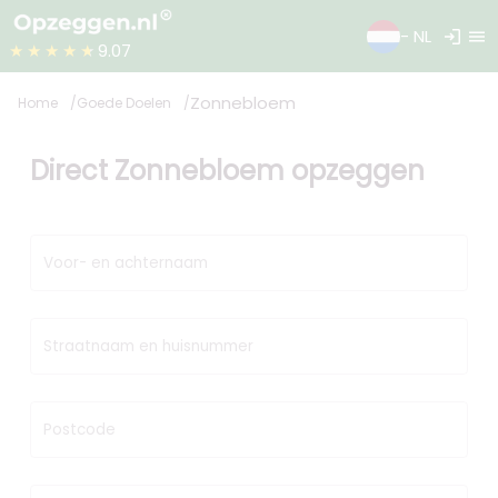
login
menu
- NL
★★★★★
9.07
Zonnebloem
Home
Goede Doelen
Direct Zonnebloem opzeggen
Voor- en achternaam
Straatnaam en huisnummer
Postcode