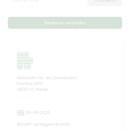
Voucher code
Controleren
Betalen en verzenden
name
address
zip
city
Nationale Ver. de Zonnebloem
Postbus 2100
4800 CC Breda
,
09-08-2026
city
Betreft: opzeggen donatie