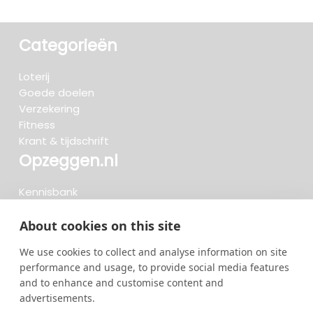
Categorieën
Loterij
Goede doelen
Verzekering
Fitness
Krant & tijdschrift
Opzeggen.nl
Kennisbank
FAQ
Beoordelingen
About cookies on this site
Blog
We use cookies to collect and analyse information on site
Meteen opzeggen
performance and usage, to provide social media features
and to enhance and customise content and
advertisements.
Zoeken..