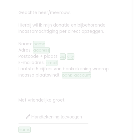
Geachte heer/mevrouw,
Hierbij wil ik mijn donatie en bijbehorende
incassomachtiging per direct opzeggen.
Naam:
name
Adres:
address
Postcode + plaats:
zip
city
E-mailadres:
email
Laatste 5 cijfers van bankrekening waarop
incasso plaatsvindt:
bank-account
Met vriendelijke groet,
edit
Handtekening toevoegen
name