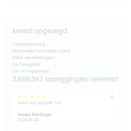
Meest opgezegd
VriendenLoterij
Nationale Postcode Loterij
ENRA verzekeringen
De Telegraaf
Lot of Happiness
3.666.347 opzeggingen verwerkt
★★★★★
★
10
Super snel geregeld, Top
Sandra Bierdrager
fadi
2026-08-08
202