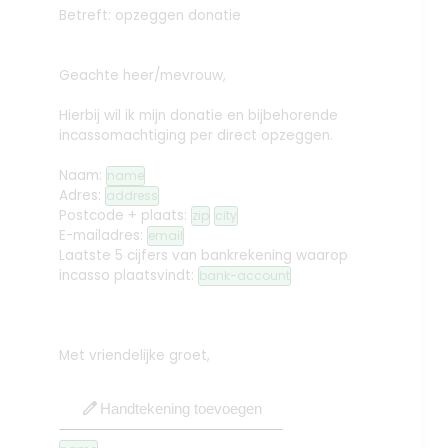
Betreft: opzeggen donatie
Geachte heer/mevrouw,
Hierbij wil ik mijn donatie en bijbehorende
incassomachtiging per direct opzeggen.
Naam:
name
Adres:
address
Postcode + plaats:
zip
city
E-mailadres:
email
Laatste 5 cijfers van bankrekening waarop
incasso plaatsvindt:
bank-account
Met vriendelijke groet,
edit
Handtekening toevoegen