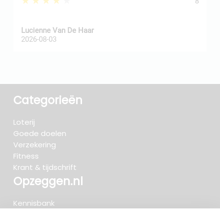
★★★★★
8
Z
Lucienne Van De Haar
R
2026-08-03
2
Categorieën
Loterij
Goede doelen
Verzekering
Fitness
Krant & tijdschrift
Opzeggen.nl
Kennisbank
FAQ