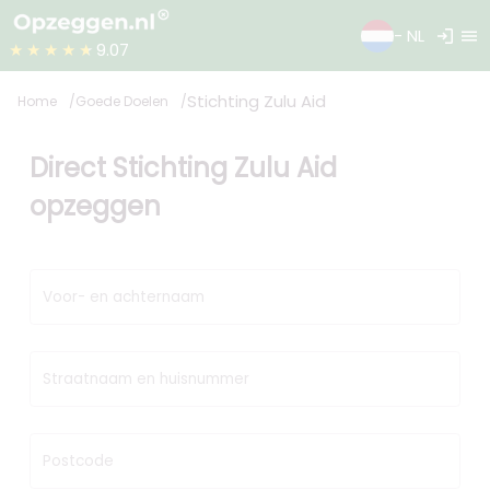
login
menu
- NL
★★★★★
9.07
Stichting Zulu Aid
Home
Goede Doelen
Direct Stichting Zulu Aid
opzeggen
Voor- en achternaam
Straatnaam en huisnummer
Postcode