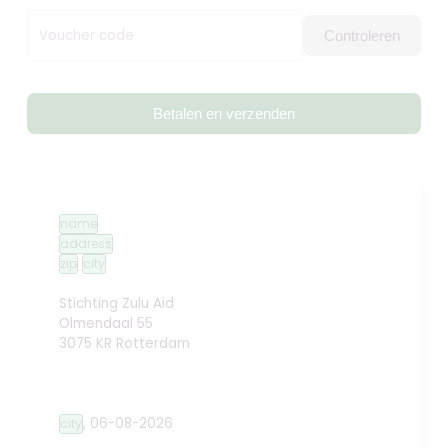
Voucher code
Controleren
Betalen en verzenden
name
address
zip
city
Stichting Zulu Aid
Olmendaal 55
3075 KR Rotterdam
,
06-08-2026
city