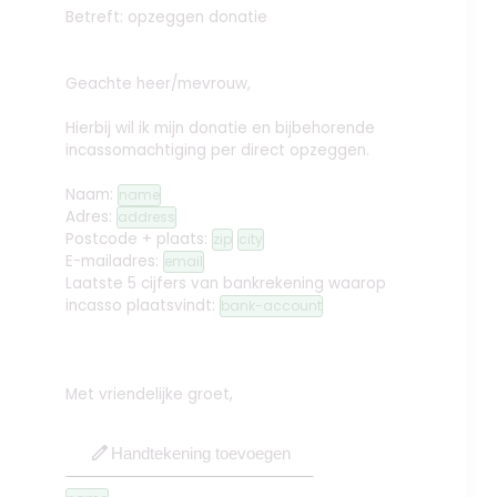
Betreft: opzeggen donatie
Geachte heer/mevrouw,
Hierbij wil ik mijn donatie en bijbehorende
incassomachtiging per direct opzeggen.
Naam:
name
Adres:
address
Postcode + plaats:
zip
city
E-mailadres:
email
Laatste 5 cijfers van bankrekening waarop
incasso plaatsvindt:
bank-account
Met vriendelijke groet,
edit
Handtekening toevoegen