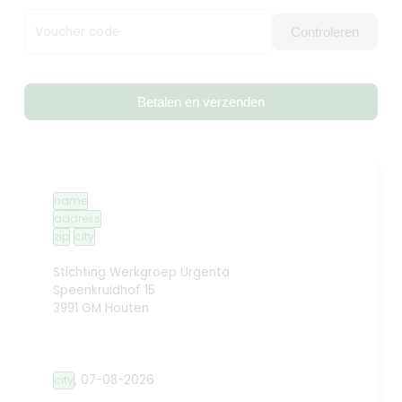
Voucher code
Controleren
Betalen en verzenden
name
address
zip
city
Stichting Werkgroep Urgenta
Speenkruidhof 15
3991 GM Houten
,
07-08-2026
city