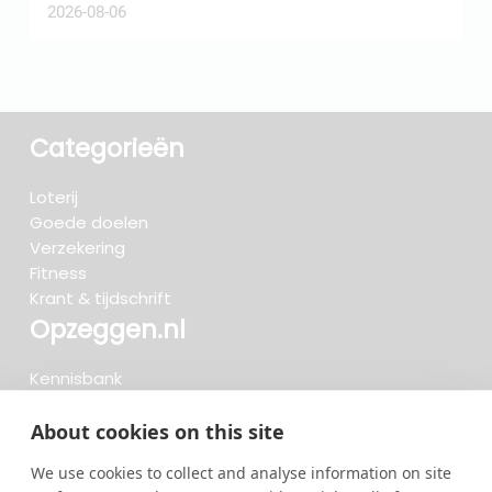
2026-08-06
2
Categorieën
Loterij
Goede doelen
Verzekering
Fitness
Krant & tijdschrift
Opzeggen.nl
Kennisbank
FAQ
Beoordelingen
About cookies on this site
Blog
We use cookies to collect and analyse information on site
Meteen opzeggen