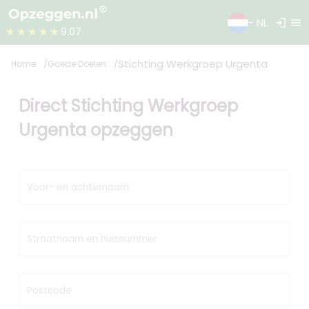
login
menu
- NL
★★★★★
9.07
Stichting Werkgroep Urgenta
Home
Goede Doelen
Direct Stichting Werkgroep
Urgenta opzeggen
Voor- en achternaam
Straatnaam en huisnummer
Postcode