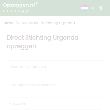
login
menu
- NL
★★★★★
9.07
Stichting Urgenda
Home
Goede Doelen
Direct Stichting Urgenda
opzeggen
Voor- en achternaam
Straatnaam en huisnummer
Postcode