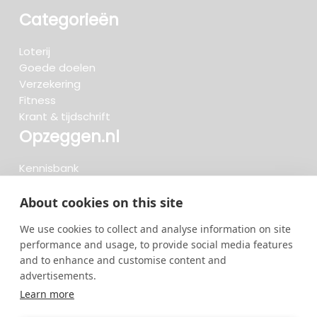
Categorieën
Loterij
Goede doelen
Verzekering
Fitness
Krant & tijdschrift
Opzeggen.nl
Kennisbank
FAQ
Beoordelingen
About cookies on this site
Blog
We use cookies to collect and analyse information on site
Meteen opzeggen
performance and usage, to provide social media features
and to enhance and customise content and
advertisements.
Zoeken..
Learn more