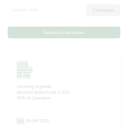
Voucher code
Controleren
Betalen en verzenden
name
address
zip
city
Stichting Urgenda
Nicolaes Maesstraat 2-224
1506 LB Zaandam
,
09-08-2026
city