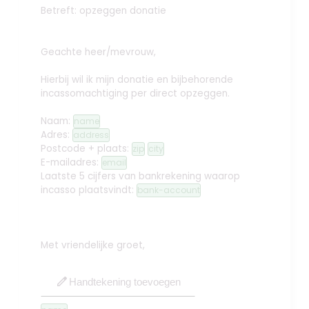
Betreft: opzeggen donatie
Geachte heer/mevrouw,
Hierbij wil ik mijn donatie en bijbehorende
incassomachtiging per direct opzeggen.
Naam:
name
Adres:
address
Postcode + plaats:
zip
city
E-mailadres:
email
Laatste 5 cijfers van bankrekening waarop
incasso plaatsvindt:
bank-account
Met vriendelijke groet,
edit
Handtekening toevoegen