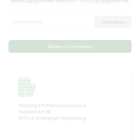
Bevestiging binnen Minuten – 100% Opzeggarantie
Voucher code
Controleren
Betalen en verzenden
name
address
zip
city
Stichting STOPhersentumoren.nl
Hoofdstraat 88
3972 LC Driebergen-Rijssenburg