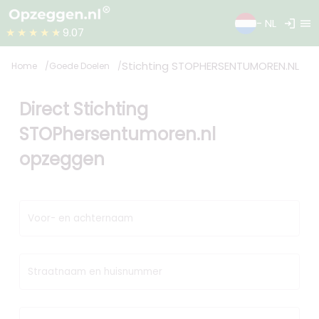
login
menu
- NL
★★★★★
9.07
Stichting STOPHERSENTUMOREN.NL
Home
Goede Doelen
Direct Stichting
STOPhersentumoren.nl
opzeggen
Voor- en achternaam
Straatnaam en huisnummer