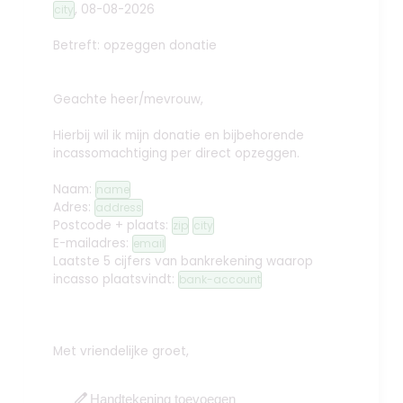
,
08-08-2026
city
Betreft: opzeggen donatie
Geachte heer/mevrouw,
Hierbij wil ik mijn donatie en bijbehorende
incassomachtiging per direct opzeggen.
Naam:
name
Adres:
address
Postcode + plaats:
zip
city
E-mailadres:
email
Laatste 5 cijfers van bankrekening waarop
incasso plaatsvindt:
bank-account
Met vriendelijke groet,
edit
Handtekening toevoegen