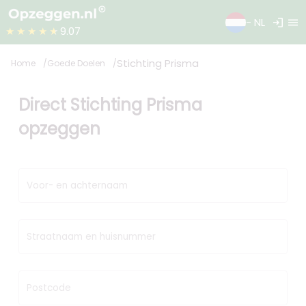
login
menu
- NL
★★★★★
9.07
Stichting Prisma
Home
Goede Doelen
Direct Stichting Prisma
opzeggen
Voor- en achternaam
Straatnaam en huisnummer
Postcode