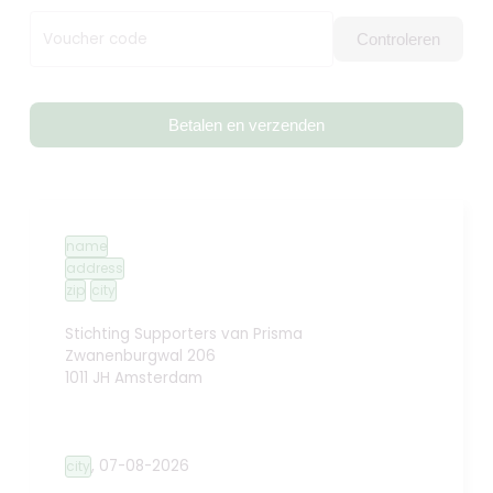
Voucher code
Controleren
Betalen en verzenden
name
address
zip
city
Stichting Supporters van Prisma
Zwanenburgwal 206
1011 JH Amsterdam
,
07-08-2026
city