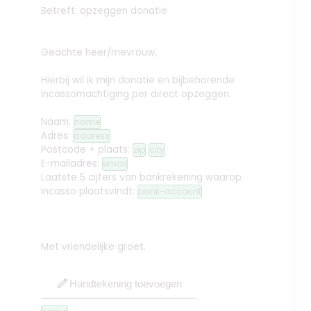
Betreft: opzeggen donatie
Geachte heer/mevrouw,
Hierbij wil ik mijn donatie en bijbehorende
incassomachtiging per direct opzeggen.
Naam:
name
Adres:
address
Postcode + plaats:
zip
city
E-mailadres:
email
Laatste 5 cijfers van bankrekening waarop
incasso plaatsvindt:
bank-account
Met vriendelijke groet,
edit
Handtekening toevoegen