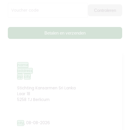
Voucher code
Controleren
Betalen en verzenden
name
address
zip
city
Stichting Kansarmen Sri Lanka
Laar 18
5258 TJ Berlicum
,
08-08-2026
city