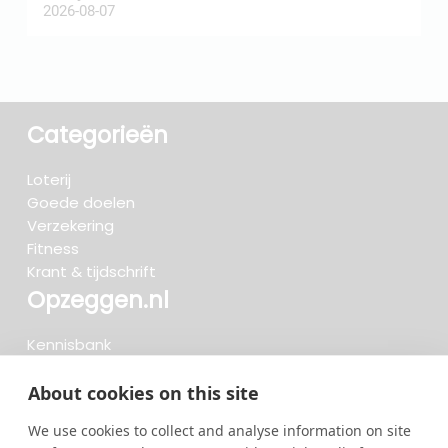
2026-08-07
2
Categorieën
Loterij
Goede doelen
Verzekering
Fitness
Krant & tijdschrift
Opzeggen.nl
Kennisbank
FAQ
Beoordelingen
About cookies on this site
Blog
We use cookies to collect and analyse information on site
Meteen opzeggen