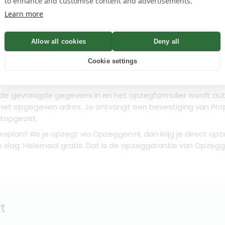
to enhance and customise content and advertisements.
name
Learn more
Controleren
Allow all cookies
Deny all
n
Cookie settings
 de gevraagde gegevens in en het opzegformulier wordt au
r het opgegeven adres. Je ontvangt een bevestiging van Pro
stopgezet.
roplan
? Als je opzegt via Opzeggen.nl, dan krijg je direct op
e slag. Helemaal gratis. Dat is de opzeggarantie van Opzegg
t