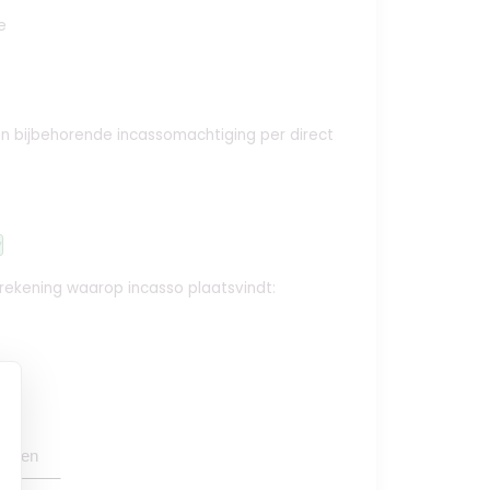
e
e en bijbehorende incassomachtiging per direct
y
krekening waarop incasso plaatsvindt:
oegen