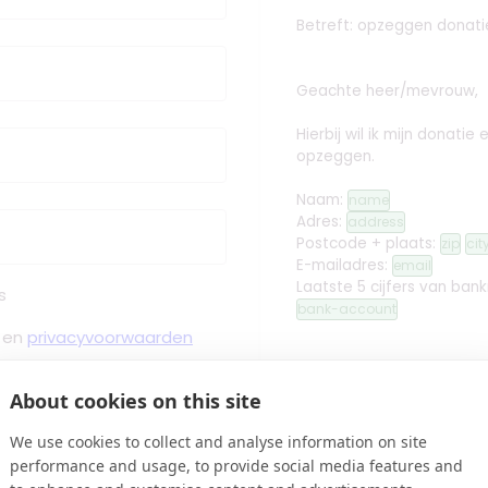
Betreft: opzeggen donati
Geachte heer/mevrouw,
Hierbij wil ik mijn donati
opzeggen.
Naam:
name
Adres:
address
Postcode + plaats:
zip
cit
E-mailadres:
email
Laatste 5 cijfers van ban
s
bank-account
en
privacyvoorwaarden
Met vriendelijke groet,
About cookies on this site
 Bevestiging binnen Minuten
We use cookies to collect and analyse information on site
edit
Handtekening toev
performance and usage, to provide social media features and