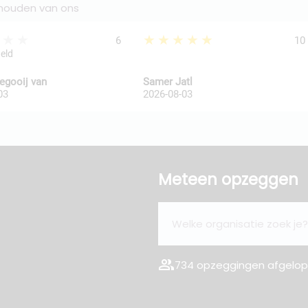
 houden van ons
★★★
★★★★★
6
10
geld
legooij van
Samer Jatl
03
2026-08-03
Meteen opzeggen
group
734 opzeggingen afgelope