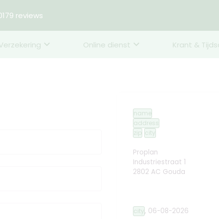
179 reviews
Verzekering
Online dienst
Krant & Tijds
name
address
zip
city
Proplan
Industriestraat 1
2802 AC Gouda
,
06-08-2026
city