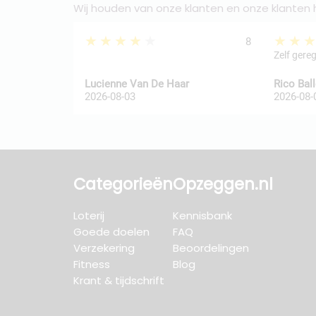
Wij houden van onze klanten en onze klanten
★★★★★
★★
8
Zelf gere
Lucienne Van De Haar
Rico Bal
2026-08-03
2026-08-
Categorieën
Opzeggen.nl
Loterij
Kennisbank
Goede doelen
FAQ
Verzekering
Beoordelingen
Fitness
Blog
Krant & tijdschrift