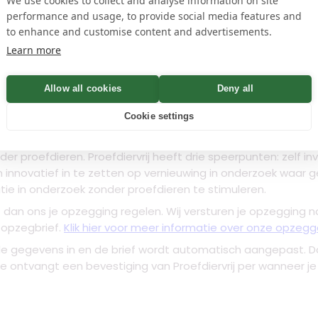
We use cookies to collect and analyse information on site
name
performance and usage, to provide social media features and
Controleren
to enhance and customise content and advertisements.
Learn more
n
Allow all cookies
Deny all
Cookie settings
rwerkt is?
Een opzegging is doorgaans binnen maximaal 30 
der proefdieren. Proefdiervrij heeft drie speerpunten: zelf in
m innovatief in te zetten op vernieuwing in onderzoek waar 
ie in onderzoek zonder proefdieren te stimuleren.
t dan ons je opzegging regelen. Wij versturen je opzegging na
e opzegbrief.
Klik hier voor meer informatie over onze opzegg
de gegevens in en de brief wordt automatisch aangepast. D
Je ontvangt een bevestiging van Proefdiervrij per wanneer 