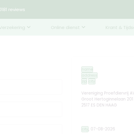
181 reviews
Verzekering
Online dienst
Krant & Tijds
name
address
zip
city
Vereniging Proefdiervrij A
Groot Hertoginnelaan 201
2517 ES DEN HAAG
,
07-08-2026
city