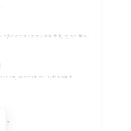
e
e en bijbehorende incassomachtiging per direct
y
krekening waarop incasso plaatsvindt:
oegen