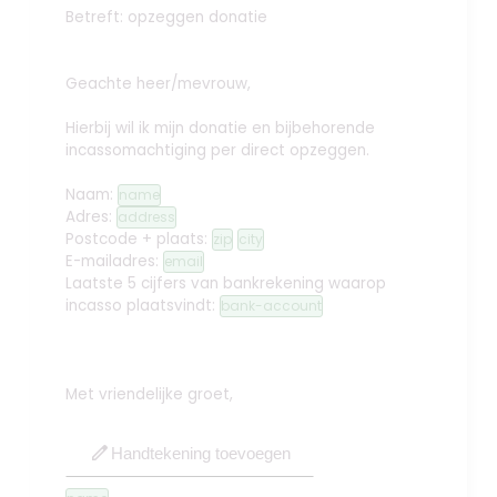
Betreft: opzeggen donatie
Geachte heer/mevrouw,
Hierbij wil ik mijn donatie en bijbehorende
incassomachtiging per direct opzeggen.
Naam:
name
Adres:
address
Postcode + plaats:
zip
city
E-mailadres:
email
Laatste 5 cijfers van bankrekening waarop
incasso plaatsvindt:
bank-account
Met vriendelijke groet,
edit
Handtekening toevoegen