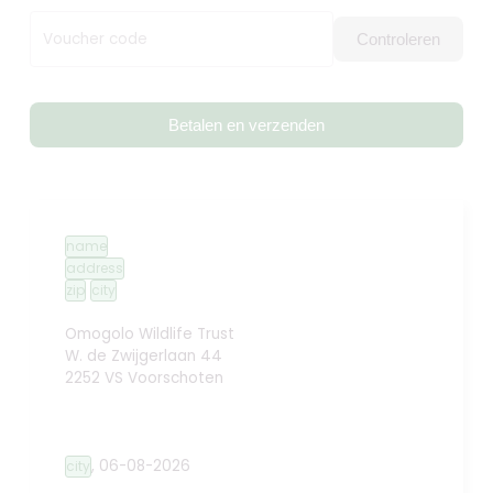
Voucher code
Controleren
Betalen en verzenden
name
address
zip
city
Omogolo Wildlife Trust
W. de Zwijgerlaan 44
2252 VS Voorschoten
,
06-08-2026
city