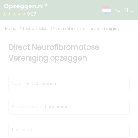
login
menu
- NL
★★★★★
9.07
Neurofibromatose Vereniging
Home
Goede Doelen
Direct Neurofibromatose
Vereniging opzeggen
Voor- en achternaam
Straatnaam en huisnummer
Postcode