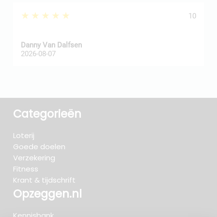
★★★★★
10
Danny Van Dalfsen
P
2026-08-07
2
Categorieën
Loterij
Goede doelen
Verzekering
Fitness
Krant & tijdschrift
Opzeggen.nl
Kennisbank