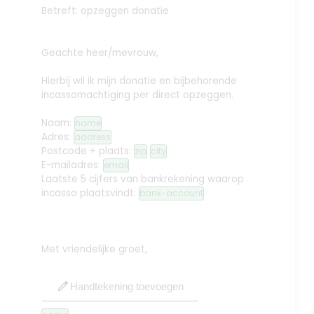
Betreft: opzeggen donatie
Geachte heer/mevrouw,
Hierbij wil ik mijn donatie en bijbehorende
incassomachtiging per direct opzeggen.
Naam:
name
Adres:
address
Postcode + plaats:
zip
city
E-mailadres:
email
Laatste 5 cijfers van bankrekening waarop
incasso plaatsvindt:
bank-account
Met vriendelijke groet,
edit
Handtekening toevoegen