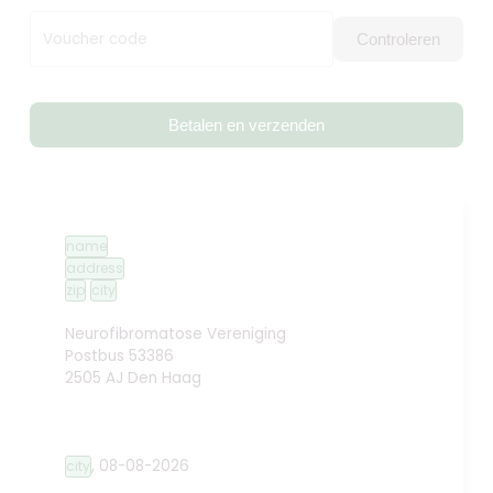
Voucher code
Controleren
Betalen en verzenden
name
address
zip
city
Neurofibromatose Vereniging
Postbus 53386
2505 AJ Den Haag
,
08-08-2026
city