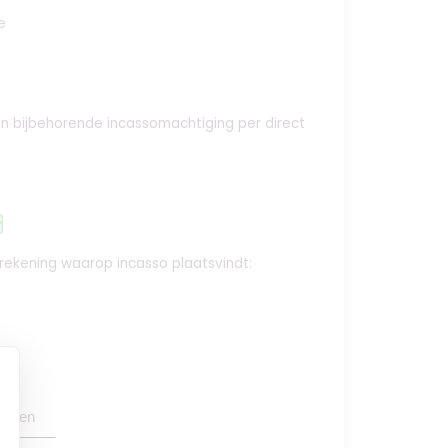
e
e en bijbehorende incassomachtiging per direct
y
krekening waarop incasso plaatsvindt:
oegen