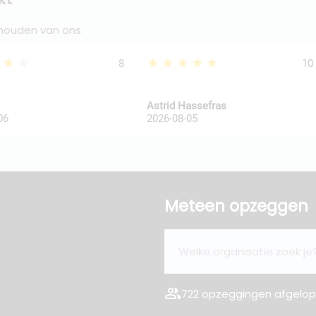
 houden van ons
★★★
★★★★★
8
10
Astrid Hassefras
06
2026-08-05
Meteen opzeggen
group
722 opzeggingen afgelope