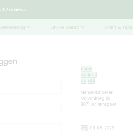
182 reviews
Verzekering
Online dienst
Krant & Tijds
eggen
name
address
zip
city
Mensenkinderen
Galvaniweg 8c
8071 SC Nunspeet
,
08-08-2026
city