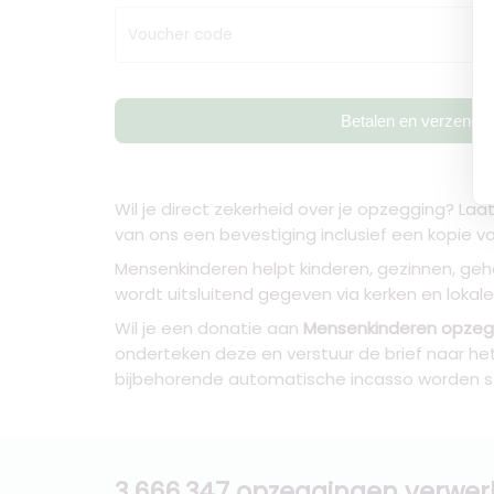
Voucher code
Betalen en verzende
Wil je direct zekerheid over je opzegging? La
van ons een bevestiging inclusief een kopie v
Mensenkinderen helpt kinderen, gezinnen, geha
wordt uitsluitend gegeven via kerken en lokale
Wil je een donatie aan
Mensenkinderen opze
onderteken deze en verstuur de brief naar h
bijbehorende automatische incasso worden 
3.666.347 opzeggingen verwer