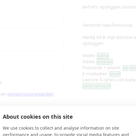
Betreft: opzeggen donati
Geachte heer/mevrouw,
Hierbij wil ik mijn donati
opzeggen.
Naam:
name
Adres:
address
Postcode + plaats:
zip
cit
E-mailadres:
email
Laatste 5 cijfers van ban
s
bank-account
en
privacyvoorwaarden
Met vriendelijke groet,
About cookies on this site
 Bevestiging binnen Minuten
edit
Handtekening toev
We use cookies to collect and analyse information on site
performance and usage, to provide social media features and