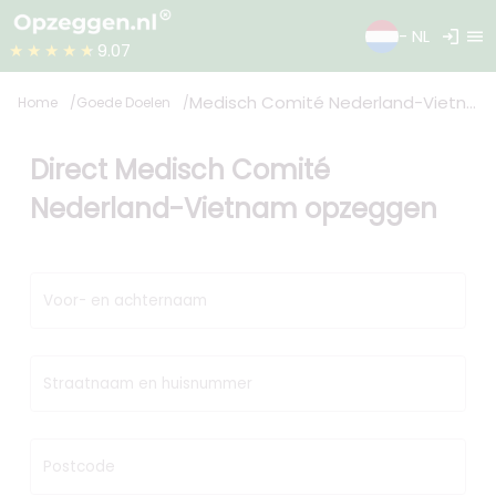
login
menu
- NL
★★★★★
9.07
Medisch Comité Nederland-Vietnam (MCNV)
Home
Goede Doelen
Direct Medisch Comité
Nederland-Vietnam opzeggen
Voor- en achternaam
Straatnaam en huisnummer
Postcode