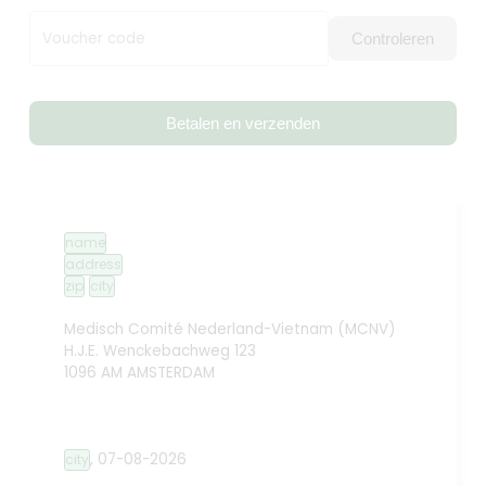
Voucher code
Controleren
Betalen en verzenden
name
address
zip
city
Medisch Comité Nederland-Vietnam (MCNV)
H.J.E. Wenckebachweg 123
1096 AM AMSTERDAM
,
07-08-2026
city