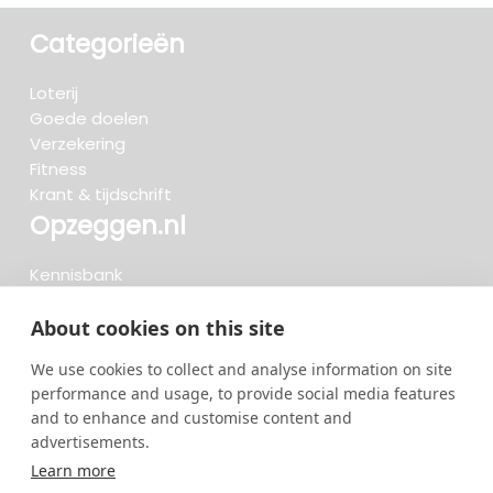
Categorieën
Loterij
Goede doelen
Verzekering
Fitness
Krant & tijdschrift
Opzeggen.nl
Kennisbank
FAQ
Beoordelingen
About cookies on this site
Blog
We use cookies to collect and analyse information on site
Meteen opzeggen
performance and usage, to provide social media features
and to enhance and customise content and
advertisements.
Zoeken..
Learn more