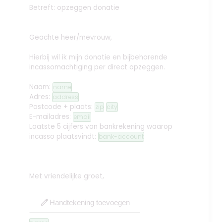
Betreft: opzeggen donatie
Geachte heer/mevrouw,
Hierbij wil ik mijn donatie en bijbehorende
incassomachtiging per direct opzeggen.
Naam:
name
Adres:
address
Postcode + plaats:
zip
city
E-mailadres:
email
Laatste 5 cijfers van bankrekening waarop
incasso plaatsvindt:
bank-account
Met vriendelijke groet,
edit
Handtekening toevoegen