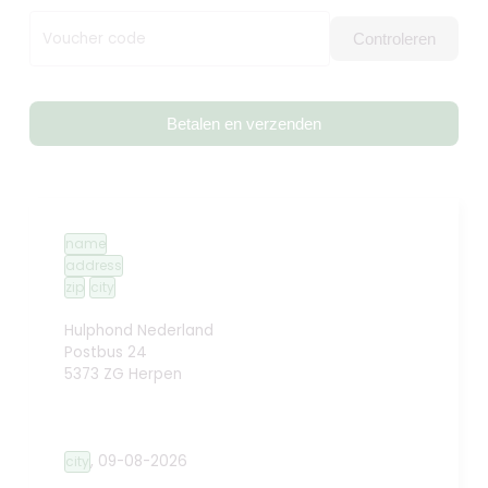
Voucher code
Controleren
Betalen en verzenden
name
address
zip
city
Hulphond Nederland
Postbus 24
5373 ZG Herpen
,
09-08-2026
city