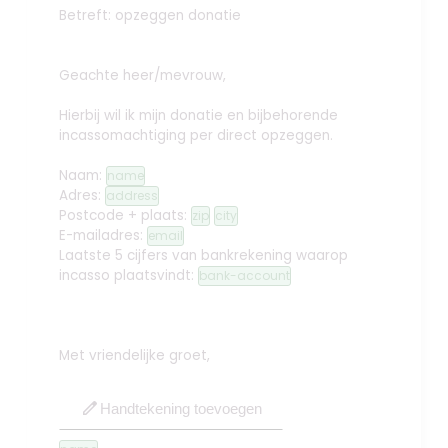
Betreft: opzeggen donatie
Geachte heer/mevrouw,
Hierbij wil ik mijn donatie en bijbehorende
incassomachtiging per direct opzeggen.
Naam:
name
Adres:
address
Postcode + plaats:
zip
city
E-mailadres:
email
Laatste 5 cijfers van bankrekening waarop
incasso plaatsvindt:
bank-account
Met vriendelijke groet,
edit
Handtekening toevoegen