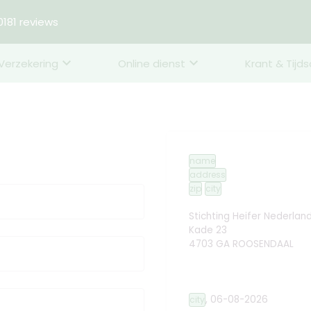
181 reviews
Verzekering
Online dienst
Krant & Tijds
name
address
zip
city
Stichting Heifer Nederlan
Kade 23
4703 GA ROOSENDAAL
,
06-08-2026
city