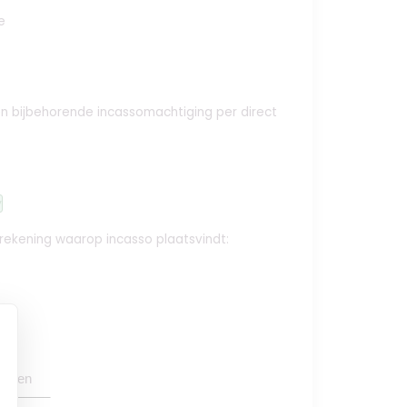
e
e en bijbehorende incassomachtiging per direct
y
krekening waarop incasso plaatsvindt:
oegen