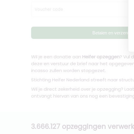
Voucher code
Betalen en verzende
Wil je een donatie aan
Heifer opzeggen
? Vul 
deze en verstuur de brief naar het opgegeve
incasso zullen worden stopgezet.
Stichting Heifer Nederland streeft naar stru
Wil je direct zekerheid over je opzegging? Laa
ontvangt hiervan van ons nog een bevestiging 
3.666.127 opzeggingen verwerk