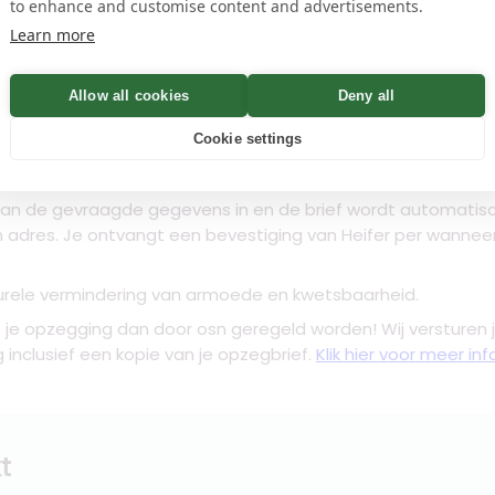
to enhance and customise content and advertisements.
name
Learn more
Controleren
Allow all cookies
Deny all
n
Cookie settings
dan de gevraagde gegevens in en de brief wordt automatis
n adres. Je ontvangt een bevestiging van Heifer per wannee
cturele vermindering van armoede en kwetsbaarheid.
t je opzegging dan door osn geregeld worden! Wij versturen j
inclusief een kopie van je opzegbrief.
Klik hier voor meer i
t