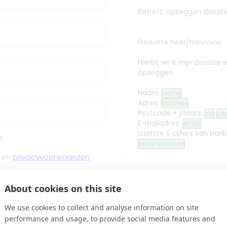
Betreft: opzeggen donati
Geachte heer/mevrouw,
Hierbij wil ik mijn donati
opzeggen.
Naam:
name
Adres:
address
Postcode + plaats:
zip
cit
E-mailadres:
email
Laatste 5 cijfers van ban
s
bank-account
en
privacyvoorwaarden
Met vriendelijke groet,
About cookies on this site
 Bevestiging binnen Minuten
We use cookies to collect and analyse information on site
edit
Handtekening toev
performance and usage, to provide social media features and