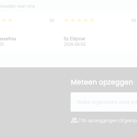
 houden van ons
★★★
★★★★★
10
10
assefras
Sy Ebijmar
05
2026-08-03
Meteen opzeggen
group
736 opzeggingen afgelope