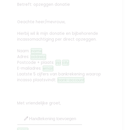
Betreft: opzeggen donatie
Geachte heer/mevrouw,
Hierbij wil ik mijn donatie en bijbehorende
incassomachtiging per direct opzeggen.
Naam:
name
Adres:
address
Postcode + plaats:
zip
city
E-mailadres:
email
Laatste 5 cijfers van bankrekening waarop
incasso plaatsvindt:
bank-account
Met vriendelijke groet,
edit
Handtekening toevoegen