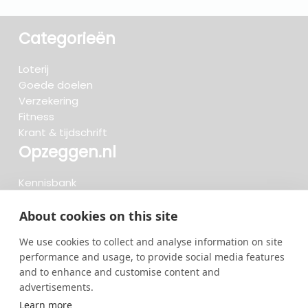
Categorieën
Loterij
Goede doelen
Verzekering
Fitness
Krant & tijdschrift
Opzeggen.nl
Kennisbank
FAQ
Beoordelingen
About cookies on this site
Blog
We use cookies to collect and analyse information on site
Meteen opzeggen
performance and usage, to provide social media features
and to enhance and customise content and
advertisements.
Zoeken..
Learn more