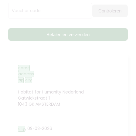
Voucher code
Controleren
Betalen en verzenden
name
address
zip
city
Habitat for Humanity Nederland
Gatwickstraat 1
1043 GK AMSTERDAM
,
09-08-2026
city