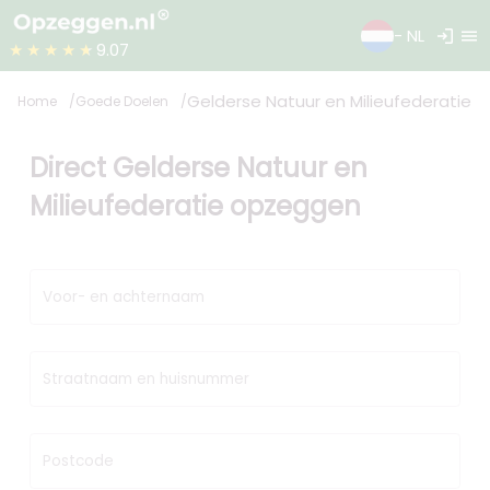
login
menu
- NL
★★★★★
9.07
Gelderse Natuur en Milieufederatie
Home
Goede Doelen
Direct Gelderse Natuur en
Milieufederatie opzeggen
Voor- en achternaam
Straatnaam en huisnummer
Postcode