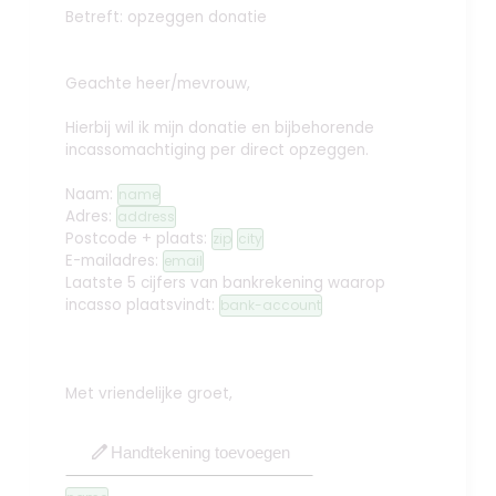
Betreft: opzeggen donatie
Geachte heer/mevrouw,
Hierbij wil ik mijn donatie en bijbehorende
incassomachtiging per direct opzeggen.
Naam:
name
Adres:
address
Postcode + plaats:
zip
city
E-mailadres:
email
Laatste 5 cijfers van bankrekening waarop
incasso plaatsvindt:
bank-account
Met vriendelijke groet,
edit
Handtekening toevoegen