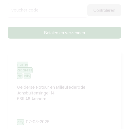
Voucher code
Controleren
Betalen en verzenden
name
address
zip
city
Gelderse Natuur en Milieufederatie
Jansbuitensingel 14
6811 AB Arnhem
,
07-08-2026
city