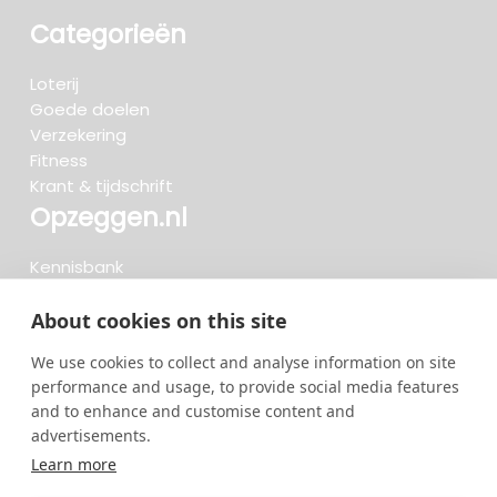
Categorieën
Loterij
Goede doelen
Verzekering
Fitness
Krant & tijdschrift
Opzeggen.nl
Kennisbank
FAQ
Beoordelingen
About cookies on this site
Blog
We use cookies to collect and analyse information on site
Meteen opzeggen
performance and usage, to provide social media features
and to enhance and customise content and
advertisements.
Zoeken..
Learn more