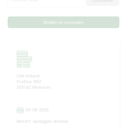
Voucher code
Controleren
Betalen en verzenden
name
address
zip
city
CINI Holland
Postbus 1992
1200 BZ Hilversum
,
09-08-2026
city
Betreft: opzeggen donatie