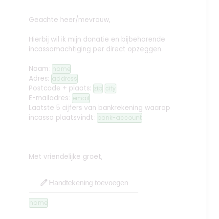
Geachte heer/mevrouw,
Hierbij wil ik mijn donatie en bijbehorende
incassomachtiging per direct opzeggen.
Naam:
name
Adres:
address
Postcode + plaats:
zip
city
E-mailadres:
email
Laatste 5 cijfers van bankrekening waarop
incasso plaatsvindt:
bank-account
Met vriendelijke groet,
edit
Handtekening toevoegen
name