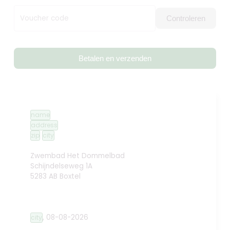
Voucher code
Controleren
Betalen en verzenden
name
address
zip
city
Zwembad Het Dommelbad
Schijndelseweg 1A
5283 AB Boxtel
,
08-08-2026
city