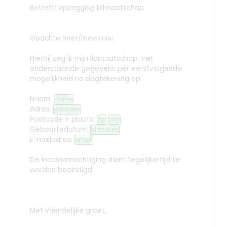
Betreft: opzegging lidmaatschap
Geachte heer/mevrouw,
Hierbij zeg ik mijn lidmaatschap met
onderstaande gegevens per eerstvolgende
mogelijkheid na dagtekening op.
Naam:
name
Adres:
address
Postcode + plaats:
zip
city
Geboortedatum:
birthdate
E-mailadres:
email
De incassomachtiging dient tegelijkertijd te
worden beëindigd.
Met vriendelijke groet,