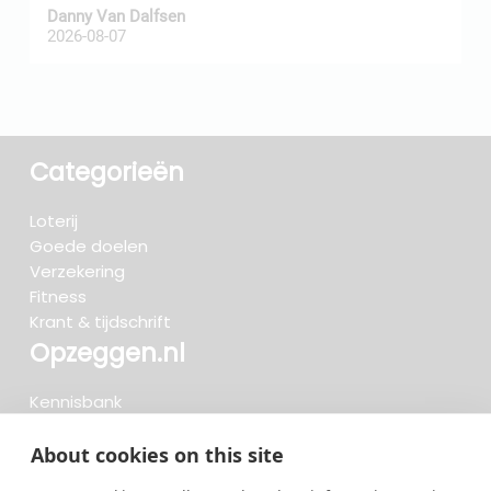
Danny Van Dalfsen
P
2026-08-07
2
Categorieën
Loterij
Goede doelen
Verzekering
Fitness
Krant & tijdschrift
Opzeggen.nl
Kennisbank
FAQ
Beoordelingen
About cookies on this site
Blog