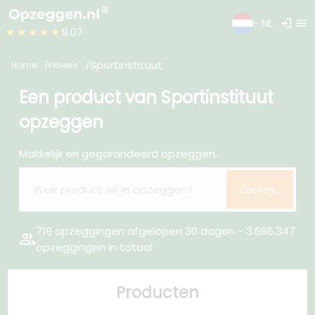
login
menu
- NL
★★★★★
9.07
Sportinstituut
Home
Fitness
Een product van Sportinstituut
opzeggen
Makkelijk en gegarandeerd opzeggen.
Zoeken..
719 opzeggingen afgelopen 30 dagen - 3.666.347
group
opzeggingen in totaal
Producten