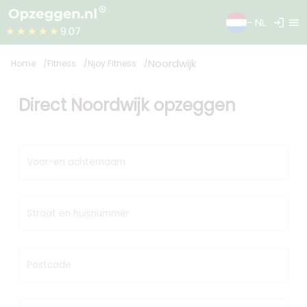
login
menu
- NL
★★★★★
9.07
Noordwijk
Home
Fitness
Njoy Fitness
Direct Noordwijk opzeggen
Voor-en achternaam
Straat en huisnummer
Postcode