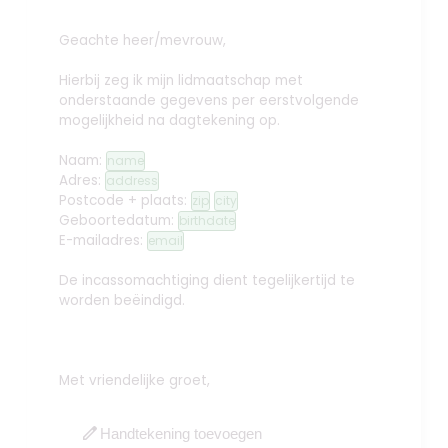
Geachte heer/mevrouw,
Hierbij zeg ik mijn lidmaatschap met
onderstaande gegevens per eerstvolgende
mogelijkheid na dagtekening op.
Naam:
name
Adres:
address
Postcode + plaats:
zip
city
Geboortedatum:
birthdate
E-mailadres:
email
De incassomachtiging dient tegelijkertijd te
worden beëindigd.
Met vriendelijke groet,
edit
Handtekening toevoegen