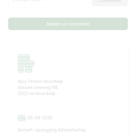
Voucher code
Controleren
Betalen en verzenden
name
address
zip
city
Njoy Fitness Noordwijk
Nieuwe Zeeweg 165
2202 HA Noordwijk
,
06-08-2026
city
Betreft: opzegging lidmaatschap