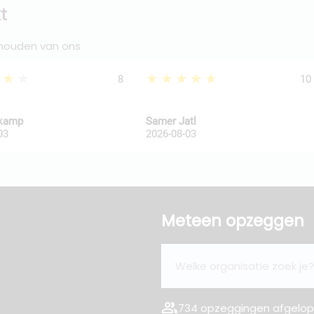
t
 houden van ons
★★★
★★★★★
8
10
kkamp
Samer Jatl
03
2026-08-03
Meteen opzeggen
group
734 opzeggingen afgelope