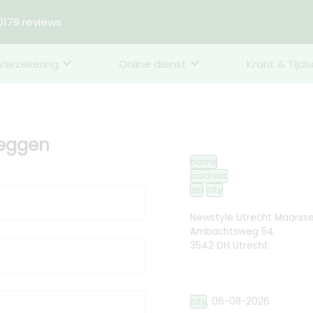
179 reviews
Verzekering
Online dienst
Krant & Tijds
zeggen
name
address
zip
city
Newstyle Utrecht Maarss
Ambachtsweg 54
3542 DH Utrecht
,
06-08-2026
city