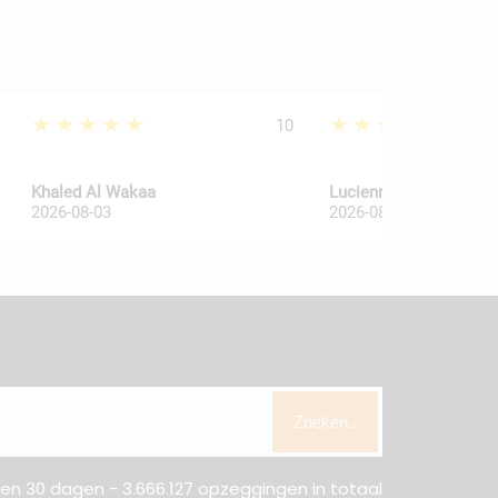
★★★★★
★★★★★
10
Khaled Al Wakaa
Lucienne Van De Haar
2026-08-03
2026-08-03
Zoeken..
n 30 dagen - 3.666.127 opzeggingen in totaal