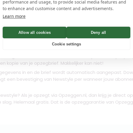
performance and usage, to provide social media features and
to enhance and customise content and advertisements.
name
Controleren
Learn more
n
Allow all cookies
Deny all
Cookie settings
k dan gebruik van onze verzendservice. Wij versturen je
opze
 kopie van je opzegbrief. Makkelijker kan niet!
gegevens in en de brief wordt automatisch aangepast. Down
angt een bevestiging van Newstyle per wanneer jouw abonn
Newstyle
? Als je opzegt via Opzeggen.nl, dan krijg je direct o
e slag. Helemaal gratis. Dat is de opzeggarantie van Opzegg