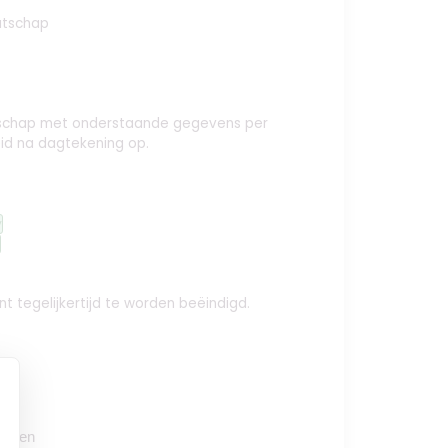
atschap
aatschap met onderstaande gegevens per
id na dagtekening op.
y
t tegelijkertijd te worden beëindigd.
oegen