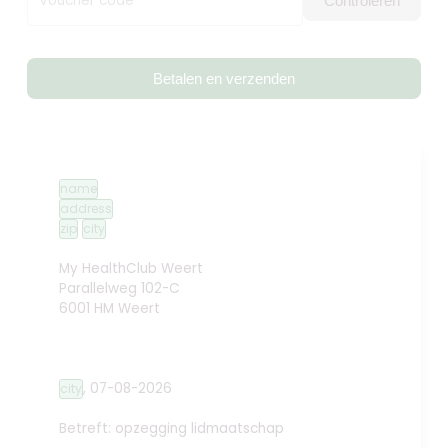
Voucher code
Controleren
Betalen en verzenden
name
address
zip
city
My HealthClub Weert
Parallelweg 102-C
6001 HM Weert
,
07-08-2026
city
Betreft: opzegging lidmaatschap