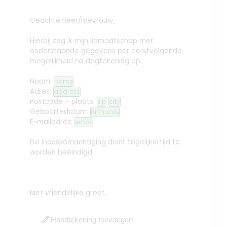
Geachte heer/mevrouw,
Hierbij zeg ik mijn lidmaatschap met
onderstaande gegevens per eerstvolgende
mogelijkheid na dagtekening op.
Naam:
name
Adres:
address
Postcode + plaats:
zip
city
Geboortedatum:
birthdate
E-mailadres:
email
De incassomachtiging dient tegelijkertijd te
worden beëindigd.
Met vriendelijke groet,
edit
Handtekening toevoegen