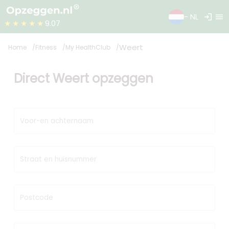
login
menu
- NL
★★★★★
9.07
Weert
Home
Fitness
My HealthClub
Direct Weert opzeggen
Voor-en achternaam
Straat en huisnummer
Postcode