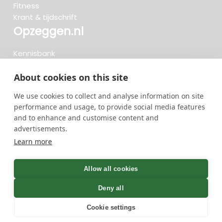
Fitness
Krant & tijdschrift
Opzeggen.nl
Kennisbank
FAQ
Beoordelingen
About cookies on this site
Blog
We use cookies to collect and analyse information on site
Meteen opzeggen
performance and usage, to provide social media features
and to enhance and customise content and
advertisements.
Zoeken..
Learn more
722 opzeggingen afgelopen 30 dagen - 3.666.127
group
Allow all cookies
opzeggingen in totaal
Deny all
Cookie settings
GreenOnline BV Gebruiksvoorwaarden