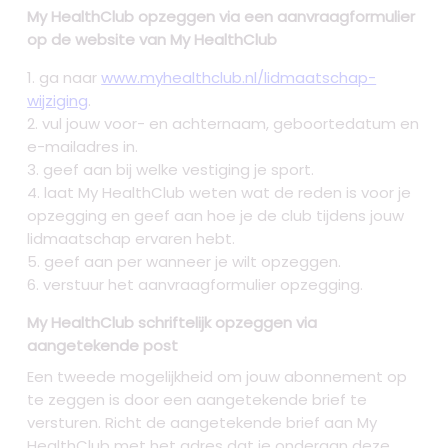
My HealthClub opzeggen via een aanvraagformulier
op de website van My HealthClub
ga naar
www.myhealthclub.nl/lidmaatschap-
wijziging
.
vul jouw voor- en achternaam, geboortedatum en
e-mailadres in.
geef aan bij welke vestiging je sport.
laat My HealthClub weten wat de reden is voor je
opzegging en geef aan hoe je de club tijdens jouw
lidmaatschap ervaren hebt.
geef aan per wanneer je wilt opzeggen.
verstuur het aanvraagformulier opzegging.
My HealthClub schriftelijk opzeggen via
aangetekende post
Een tweede mogelijkheid om jouw abonnement op
te zeggen is door een aangetekende brief te
versturen. Richt de aangetekende brief aan My
HealthClub met het adres dat je onderaan deze