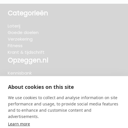
Categorieën
Loterij
Goede doelen
Verzekering
Fitness
Krant & tijdschrift
Opzeggen.nl
Kennisbank
FAQ
Beoordelingen
About cookies on this site
Blog
We use cookies to collect and analyse information on site
Meteen opzeggen
performance and usage, to provide social media features
and to enhance and customise content and
advertisements.
Zoeken..
Learn more