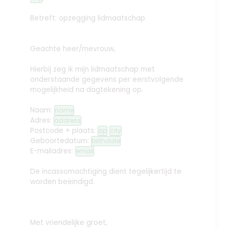
Betreft: opzegging lidmaatschap
Geachte heer/mevrouw,
Hierbij zeg ik mijn lidmaatschap met
onderstaande gegevens per eerstvolgende
mogelijkheid na dagtekening op.
Naam:
name
Adres:
address
Postcode + plaats:
zip
city
Geboortedatum:
birthdate
E-mailadres:
email
De incassomachtiging dient tegelijkertijd te
worden beëindigd.
Met vriendelijke groet,