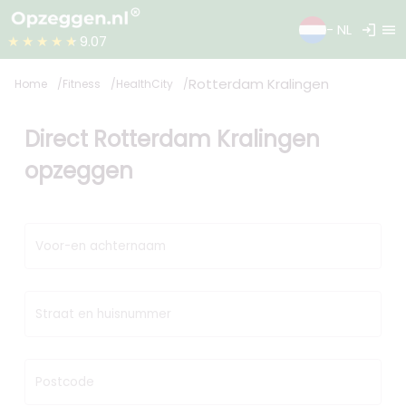
login
menu
- NL
★★★★★
9.07
Rotterdam Kralingen
Home
Fitness
HealthCity
Direct Rotterdam Kralingen
opzeggen
Voor-en achternaam
Straat en huisnummer
Postcode