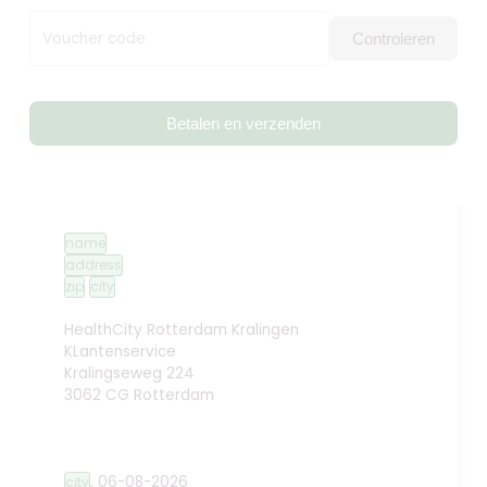
Voucher code
Controleren
Betalen en verzenden
name
address
zip
city
HealthCity Rotterdam Kralingen
KLantenservice
Kralingseweg 224
3062 CG Rotterdam
,
06-08-2026
city