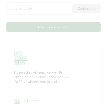
Voucher code
Controleren
Betalen en verzenden
name
address
zip
city
Fitnessclub Alphen aan den Rijn
Antonie van Leeuwenhoekweg 27B
2408 AL Alphen aan den Rijn
,
07-08-2026
city