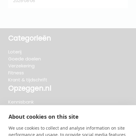
2026-08-06
2
Categorieën
Loterij
Goede doelen
Verzekering
Fitness
Krant & tijdschrift
Opzeggen.nl
Kennisbank
FAQ
Beoordelingen
About cookies on this site
Blog
We use cookies to collect and analyse information on site
Meteen opzeggen
performance and usage, to provide social media features