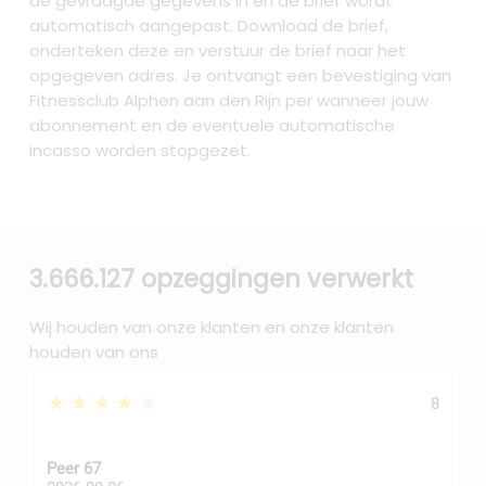
de gevraagde gegevens in en de brief wordt
automatisch aangepast. Download de brief,
onderteken deze en verstuur de brief naar het
opgegeven adres. Je ontvangt een bevestiging van
Fitnessclub Alphen aan den Rijn per wanneer jouw
abonnement en de eventuele automatische
incasso worden stopgezet.
3.666.127 opzeggingen verwerkt
Wij houden van onze klanten en onze klanten
houden van ons
★★★★★
8
Peer 67
A